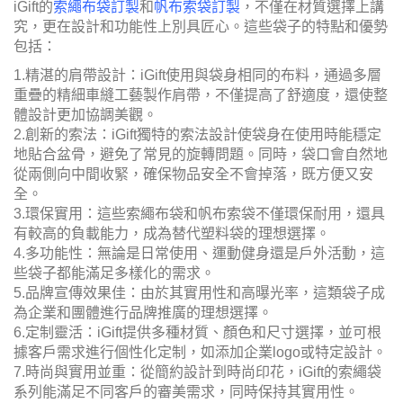
iGift的
索繩布袋訂製
和
帆布索袋訂製
，不僅在材質選擇上講
究，更在設計和功能性上別具匠心。這些袋子的特點和優勢
包括：
1.精湛的肩帶設計：iGift使用與袋身相同的布料，通過多層
重疊的精細車縫工藝製作肩帶，不僅提高了舒適度，還使整
體設計更加協調美觀。
2.創新的索法：iGift獨特的索法設計使袋身在使用時能穩定
地貼合盆骨，避免了常見的旋轉問題。同時，袋口會自然地
從兩側向中間收緊，確保物品安全不會掉落，既方便又安
全。
3.環保實用：這些索繩布袋和帆布索袋不僅環保耐用，還具
有較高的負載能力，成為替代塑料袋的理想選擇。
4.多功能性：無論是日常使用、運動健身還是戶外活動，這
些袋子都能滿足多樣化的需求。
5.品牌宣傳效果佳：由於其實用性和高曝光率，這類袋子成
為企業和團體進行品牌推廣的理想選擇。
6.定制靈活：iGift提供多種材質、顏色和尺寸選擇，並可根
據客戶需求進行個性化定制，如添加企業logo或特定設計。
7.時尚與實用並重：從簡約設計到時尚印花，iGift的索繩袋
系列能滿足不同客戶的審美需求，同時保持其實用性。