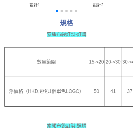
設計1
設計2
規格
索繩布袋訂製-訂購
數量範圍
15-<20
20-<30
30-<
淨價格（HKD,包包1個單色LOGO）
50
41
37
索繩布袋訂製-選購