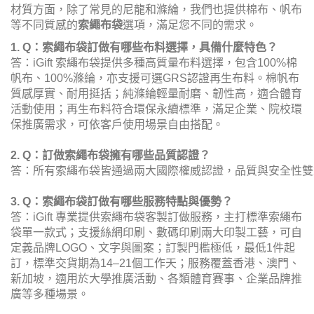
材質方面，除了常見的尼龍和滌綸，我們也提供棉布、帆布
等不同質感的
索繩布袋
選項，滿足您不同的需求。
1. Q：索繩布袋訂做有哪些布料選擇，具備什麼特色？
答：iGift 索繩布袋提供多種高質量布料選擇，包含100%棉
帆布、100%滌綸，亦支援可選GRS認證再生布料。棉帆布
質感厚實、耐用挺括；純滌綸輕量耐磨、韌性高，適合體育
活動使用；再生布料符合環保永續標準，滿足企業、院校環
保推廣需求，可依客戶使用場景自由搭配。
2. Q：訂做索繩布袋擁有哪些品質認證？
答：所有索繩布袋皆通過兩大國際權威認證，品質與安全性雙重把關：1. B
3. Q：索繩布袋訂做有哪些服務特點與優勢？
答：iGift 專業提供索繩布袋客製訂做服務，主打標準索繩布
袋單一款式；支援絲網印刷、數碼印刷兩大印製工藝，可自
定義品牌LOGO、文字與圖案；訂製門檻極低，最低1件起
訂，標準交貨期為14–21個工作天；服務覆蓋香港、澳門、
新加坡，適用於大學推廣活動、各類體育賽事、企業品牌推
廣等多種場景。