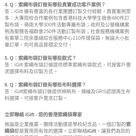
4. Q：索繩布袋訂做有哪些真實成功客戶案例？
答：iGift 擁有豐富的各行業團體訂製交付經驗，真實案例眾
多：大專院校合作案例包含香港科技大學學生宿舍480件訂
製布袋、嶺南大學300件活動專屬布袋；政府及公營機構案
例為聖雅各福群會250件活動訂製布袋；社會服務機構案例
有東華三院余墨緣綜合服務中心110件環保袋，無論大小批
量訂單，均可高品質穩定交付。
5. Q：索繩布袋訂做有哪些款式？
答：iGift 索繩布袋訂做提供標準索繩布袋款式，可按客戶需
求選擇布料及印製方式。
6. Q：索繩布袋訂做有哪些布料選擇？
答：iGift索繩布袋訂做提供棉帆布、滌綸及GRS認證再生布
料選擇，可按客戶需求訂製。
立即聯絡 iGift - 您的香港索繩袋專家
無論是企業推廣、團隊活動還是學校紀念品，一個訂製的
索
繩袋
都是實用而有效的選擇。立即聯絡
iGift
，讓我們為您的