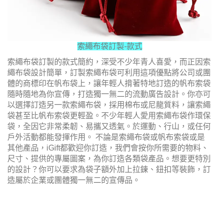
索繩布袋訂製-款式
索繩布袋訂製的款式簡約，深受不少年青人喜愛，而正因
索
繩布袋
設計簡單，訂製
索繩布袋
可利用這項優點將公司或團
體的商標印在帆布袋上，讓年輕人揹著特地訂造的帆布索袋
隨時隨地為你宣傳，打造獨一無二的流動廣告設計。你亦可
以選擇訂造另一款索繩布袋，採用棉布或尼龍質料，讓索繩
袋甚至比帆布索袋更輕盈。不少年輕人愛用索繩布袋作環保
袋，全因它非常柔韌、易攜又透氣。於運動、行山，或任何
戶外活動都能發揮作用。 不論是索繩布袋或帆布索袋或是
其他產品，iGift都歡迎你訂造，我們會按你所需要的物料、
尺寸、提供的專屬圖案，為你訂造各類袋產品。想要更特別
的設計？你可以要求為袋子額外加上拉鍊、鈕扣等裝飾，訂
造屬於企業或團體獨一無二的宣傳品。