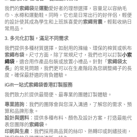
我們的
索繩袋
是
運動
愛好者的理想選擇，容量足以容納毛
巾、水樽和運動鞋。同時，它也是日常出行的好伴侶，輕便
的設計使其成為學生和上班族喜愛的
索繩背囊
，輕鬆收納日
常用品。
3. 多元化訂製，滿足不同需求
我們提供多種材質選擇，如耐用的滌綸、環保的棉質或帆布
索繩布袋
。尺寸方面，除了常規尺寸，我們也可以訂製
小索
繩袋
，適合用作產品包裝或放置小禮品。針對「
索繩袋太
長
」的常見問題，我們更可以在生產階段為您調整繩子的長
度，確保最舒適的背負體驗。
iGift一站式索繩袋香港訂製服務
我們致力於提供最簡便、最專業的團體訂製體驗。
專業諮詢
：我們的團隊會與您深入溝通，了解您的需求、預
算和品牌形象。
設計與選料
：提供多種布料、顏色及設計方案，打造最能代
表您團隊的
索繩袋
。
印刷與生產
：我們採用高品質的絲印、熱轉印或刺繡技術，