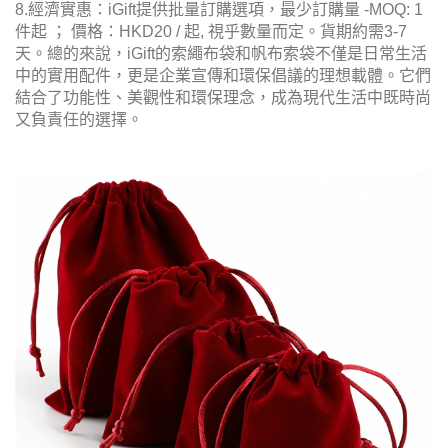
8.經濟實惠：iGift提供批量訂購選項，最少訂購量 -MOQ: 1
件起 ； 價格：HKD20 / 起, 視乎數量而定。貨期約需3-7
天。總的來說，iGift的索繩布袋和帆布索袋不僅是日常生活
中的實用配件，更是企業宣傳和環保倡議的理想載體。它們
結合了功能性、美觀性和環保理念，成為現代生活中既時尚
又負責任的選擇。