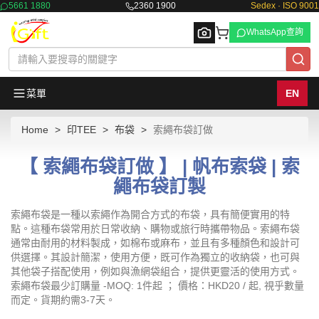
5661 1880
2360 1900
Sedex · ISO 9001
WhatsApp查詢
菜單
EN
Home
印TEE
布袋
索繩布袋訂做
Browse
【 索繩布袋訂做 】 | 帆布索袋 | 索
繩布袋訂製
索繩布袋是一種以索繩作為開合方式的布袋，具有簡便實用的特
點。這種布袋常用於日常收納、購物或旅行時攜帶物品。索繩布袋
通常由耐用的材料製成，如棉布或麻布，並且有多種顏色和設計可
供選擇。其設計簡潔，使用方便，既可作為獨立的收納袋，也可與
其他袋子搭配使用，例如與漁網袋組合，提供更靈活的使用方式。
索繩布袋最少訂購量 -MOQ: 1件起 ； 價格：HKD20 / 起, 視乎數量
而定。貨期約需3-7天。