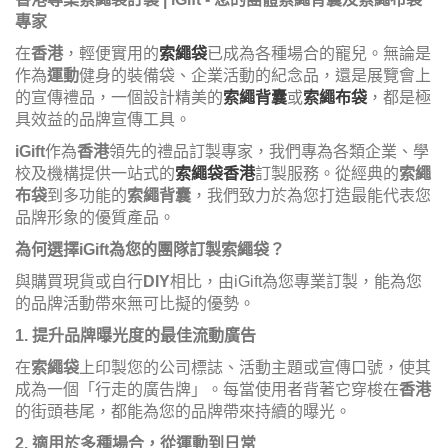
專家
在
香港
，輕便實用的
索繩袋
已成為各種場合的寵兒。無論是
作為
運動
健身的裝備袋、企業活動的紀念品，還是展覽會上
的宣傳禮品，一個設計精美的
索繩背囊
或
索繩布袋
，都是極
具效益的品牌宣傳工具。
iGift
作為
香港
領先的禮品訂製專家，我們專為各類企業、學
校及機構提供一站式的
索繩袋香港
訂製服務。從經典的
索繩
布袋
到多功能的
索繩背囊
，我們致力於為您打造最能代表您
品牌形象的優質產品。
為何選擇iGift為您的團隊訂製索繩袋？
與購買現貨或自行
DIY
相比，由iGift為您專業訂製，能為您
的品牌活動帶來無可比擬的優勢。
1. 提升品牌曝光度的最佳流動廣告
在
索繩袋
上印製您的公司標誌、活動主題或宣傳口號，使其
成為一個「行走的廣告牌」。每當使用者背著它穿梭在
香港
的街頭巷尾，都能為您的品牌帶來持續的曝光。
2. 適用於多種場合，從運動到日常