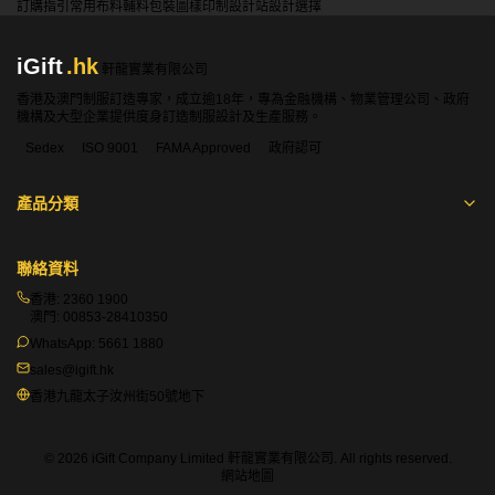
訂購指引
常用布料
輔料包裝
圖樣印制
設計站
設計選擇
iGift
.hk
軒龍實業有限公司
香港及澳門制服訂造專家，成立逾18年，專為金融機構、物業管理公司、政府
機構及大型企業提供度身訂造制服設計及生產服務。
Sedex
ISO 9001
FAMA Approved
政府認可
產品分類
聯絡資料
香港:
2360 1900
澳門:
00853-28410350
WhatsApp:
5661 1880
sales@igift.hk
香港九龍太子汝州街50號地下
© 2026 iGift Company Limited 軒龍實業有限公司. All rights reserved.
網站地圖