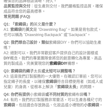
確保您的品牌標誌清晰、持久。
品質監控與交付
：從生產到交付，我們嚴格監控品質，確保
成品符合您的最高標準。
常見問題 (FAQ)
Q1: 「索繩袋」的
英文
是什麼？
A1:
索繩袋
的
英文
是 "Drawstring Bag"。如果是背包款式，
也可以稱為 "Drawstring Backpack" 或"Sackpack"。
Q2: 我們想自己設計，類似
索繩袋DIY，你們可以協助生產
嗎？
A2: 絕對可以。我們非常歡迎客戶提供自己的設計圖樣或
DIY
概念。我們的專業團隊會將您的創意轉化為專業、高品
質的製成品，完美實現您的
索繩袋DIY
構想。
Q3: 索繩袋的繩子
太長
或太短可以調整嗎？
A3: 這是我們訂製服務的一大優勢。在確認訂單前，您可以
指定繩子的長度，以確保
索繩袋
符合目標使用者（如成人或
兒童）的身高，從根本上解決「
索繩袋太長
」的問題。
Q4: 你們有提供
小索繩袋
或不同材質的
索繩布袋
嗎？
A4: 有的。我們的訂製服務非常靈活，可以生產各種尺寸的
索繩袋
，包括適合存放飾品、化妝品或小禮物的
小索繩袋
。