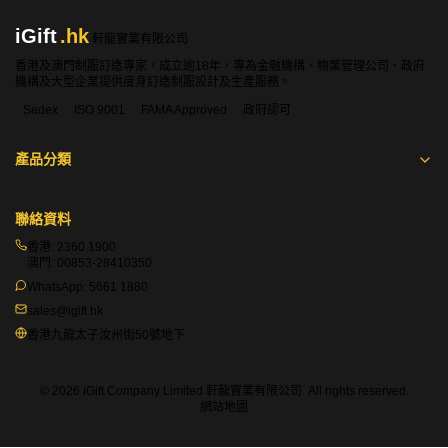
iGift
.hk
軒龍實業有限公司
香港及澳門制服訂造專家，成立逾18年，專為金融機構、物業管理公司、政府
機構及大型企業提供度身訂造制服設計及生產服務。
Sedex
ISO 9001
FAMA Approved
政府認可
產品分類
聯絡資料
香港:
2360 1900
澳門:
00853-28410350
WhatsApp:
5661 1880
sales@igift.hk
香港九龍太子汝州街50號地下
© 2026 iGift Company Limited 軒龍實業有限公司. All rights reserved.
網站地圖