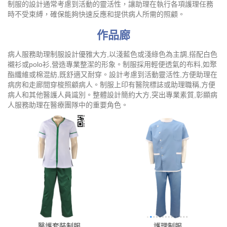
制服的設計通常考慮到活動的靈活性，讓助理在執行各項護理任務
時不受束縛，確保能夠快速反應和提供病人所需的照顧。
作品廊
病人服務助理制服設計優雅大方,以淺藍色或淺綠色為主調,搭配白色
襯衫或polo衫,營造專業整潔的形象。制服採用輕便透氣的布料,如聚
酯纖維或棉混紡,既舒適又耐穿。設計考慮到活動靈活性,方便助理在
病房和走廊間穿梭照顧病人。制服上印有醫院標誌或助理職稱,方便
病人和其他醫護人員識別。整體設計簡約大方,突出專業素質,彰顯病
人服務助理在醫療團隊中的重要角色。
醫護套裝制服
護理制服