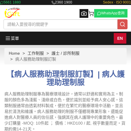
5661 1880
2360 1900
Sedex · ISO 9001
WhatsApp查詢
菜單
EN
Home
工作制服
護士 / 診所制服
Browse
病人服務助理制服訂製
【病人服務助理制服訂製】| 病人護
理助理制服
病人服務助理制服專為醫療環境設計，通常以舒適和實用為主。制
服的顏色多為淺藍、淺綠或白色，便於識別並給予病人安心感。這
類制服通常由透氣材料製成，便於在繁忙的醫療環境中活動，並且
易於清洗和維護。病人服務助理的制服不僅體現專業形象，還能促
進病人對醫療人員的信任感，強調其在病人護理中的重要角色。最
少訂購量 -MOQ: 10件起 ； 價格：HKD100 / 起, 視乎數量而定。貨
期約需14-21天。