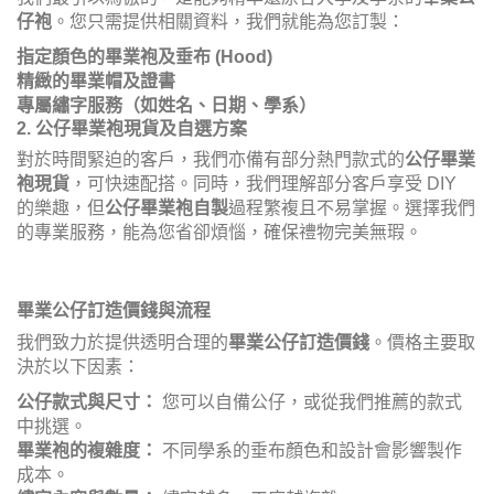
仔袍
。您只需提供相關資料，我們就能為您訂製：
指定顏色的畢業袍及垂布 (Hood)
精緻的畢業帽及證書
專屬繡字服務（如姓名、日期、學系）
2. 公仔畢業袍現貨及自選方案
對於時間緊迫的客戶，我們亦備有部分熱門款式的
公仔畢業
袍現貨
，可快速配搭。同時，我們理解部分客戶享受 DIY
的樂趣，但
公仔畢業袍自製
過程繁複且不易掌握。選擇我們
的專業服務，能為您省卻煩惱，確保禮物完美無瑕。
畢業公仔訂造價錢與流程
我們致力於提供透明合理的
畢業公仔訂造價錢
。價格主要取
決於以下因素：
公仔款式與尺寸：
您可以自備公仔，或從我們推薦的款式
中挑選。
畢業袍的複雜度：
不同學系的垂布顏色和設計會影響製作
成本。