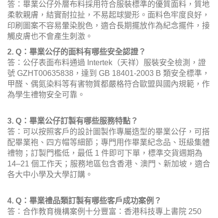
答：畢業公仔外層布料採用符合服裝標準的優質面料，質地
柔軟親膚，結實耐拉扯，不易起球變形。面料色牢度良好，
印刷圖案不容易暈染脫色，適合長期擺放作為紀念擺件，接
觸皮膚也不會產生刺激。
2. Q：畢業公仔的面料有哪些安全認證？
答：公仔表面布料通過 Intertek（天祥）服裝安全檢測，證
號 GZHT00635838，達到 GB 18401-2003 B 類安全標準，
甲醛、偶氮染料等有害物質都嚴格符合歐盟與國內規範，作
為學生禮物安全可靠。
3. Q：畢業公仔訂製有哪些服務特點？
答：可以按照客戶的設計圖製作專屬造型的畢業公仔，可搭
配畢業袍、四方帽等細節；專門用作畢業紀念品、班級集體
禮物；訂製門檻低，最低 1 件即可下單，標準交貨週期為
14–21 個工作天；服務地區包含香港、澳門、新加坡，適合
各大中小學及大學訂購。
4. Q：畢業禮品類訂製有哪些客戶成功案例？
答：合作教育機構案例十分豐富：香港科技專上書院 250