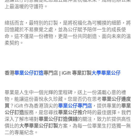
上最溫暖的守護符。
總括而言，最特別的訂製，是將祝福化為可觸摸的細節，將
回憶藏於不易察覺之處，並為公仔賦予陪伴一生的成長使
命。這不僅是一份禮物，更是一份共同創造、面向未來的溫
柔契約。
香港
畢業公仔訂造
專門店 | iGift 專業訂製
大學畢業公仔
畢業是人生中一個光輝的里程碑，送上一份滿載心意的禮
物，能讓這份喜悅永久珍藏。您是否仍在思考
畢業公仔邊度
買
？iGift 作為香港頂尖的
畢業公仔專門店
，提供專業的
畢業
公仔訂造
服務，是您尋找
畢業公仔推介
時的最佳選擇。我們
深入了解市場對
畢業公仔訂造價錢
的關注，致力於提供高性
價比的
大學畢業公仔訂製
方案，為每一位畢業生打造獨一無
二的專屬紀念。