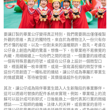
要讓訂製的畢業公仔變得真正特別，我們需要跳出僅僅複製
外觀的思維。真正的獨特性，來自於為禮物注入一份只有你
們才懂的秘密，以及一份對未來的溫暖期許。首先，考慮在
公仔身上創造內藏的驚喜。想像一下，在畢業袍不易察覺的
內襯，用細線繡上一句你們之間的密語、一個重要的座標或
一個有特殊意義的符號。或是在公仔身上設計一個微型口
袋，裡面藏著一枚幸運幣，或是一張寫滿祝福的微型字條。
這份巧思創造了一種私密的連結，讓公仔成為專屬於畢業生
的情感寶藏，等待被發掘，其價值遠超外在的裝飾。
其次，讓公仔成為陪伴畢業生踏入人生新階段的事業夥伴。
這可以透過可替換的配件系統來實現。例如，畢業帽上的流
蘇可以設計成可拆卸式，日後能換上一個代表其行業的微縮
標誌——工程師的齒輪、法律人的天秤、或音樂家的音符。
這讓公仔的意義從紀念過去延伸至祝福未來，成為他辦公桌