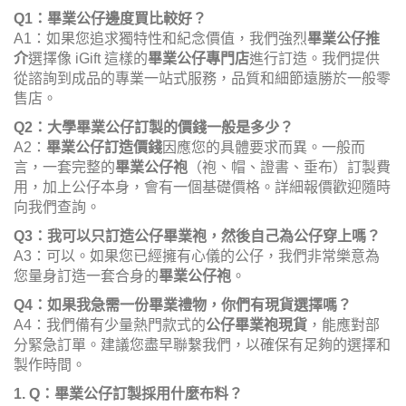
Q1：畢業公仔邊度買比較好？
A1：如果您追求獨特性和紀念價值，我們強烈
畢業公仔推
介
選擇像 iGift 這樣的
畢業公仔專門店
進行訂造。我們提供
從諮詢到成品的專業一站式服務，品質和細節遠勝於一般零
售店。
Q2：大學畢業公仔訂製的價錢一般是多少？
A2：
畢業公仔訂造價錢
因應您的具體要求而異。一般而
言，一套完整的
畢業公仔袍
（袍、帽、證書、垂布）訂製費
用，加上公仔本身，會有一個基礎價格。詳細報價歡迎隨時
向我們查詢。
Q3：我可以只訂造公仔畢業袍，然後自己為公仔穿上嗎？
A3：可以。如果您已經擁有心儀的公仔，我們非常樂意為
您量身訂造一套合身的
畢業公仔袍
。
Q4：如果我急需一份畢業禮物，你們有現貨選擇嗎？
A4：我們備有少量熱門款式的
公仔畢業袍現貨
，能應對部
分緊急訂單。建議您盡早聯繫我們，以確保有足夠的選擇和
製作時間。
1. Q：畢業公仔訂製採用什麼布料？