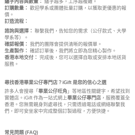
繡字內容與數量：
繡字越多，工序越複雜。
訂購數量：
歡迎學系或團體批量訂購，以獲取更優惠的報
價。
訂造流程：
諮詢與選擇：
聯繫我們，告知您的需求（公仔款式、大學
學系等）。
確認報價：
我們的團隊會提供清晰的報價單。
生產製作：
確認訂單後，我們將立即為您精心製作。
香港本地交付：
完成後，您可以選擇自取或安排本地送貨
服務。
尋找香港畢業公仔專門店？iGift 是您的信心之選
許多人會搜尋「
畢業公仔旺角
」等地區性關鍵字，希望找到
實體店。iGift 作為一站式網上
畢業公仔專門店
，服務覆蓋全
香港。您無需親身到處尋找，只需透過電話或網絡聯繫我
們，即可安坐家中完成整個訂製過程，方便快捷。
常見問題 (FAQ)