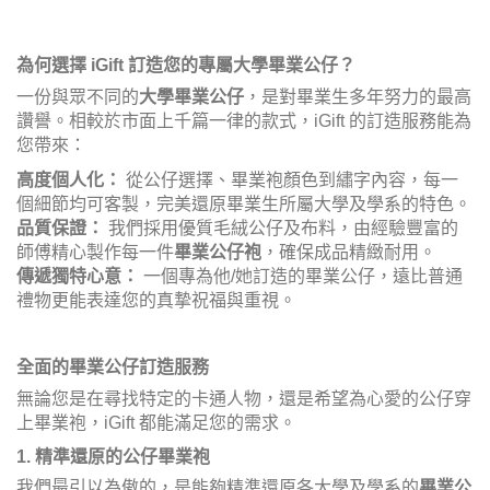
為何選擇 iGift 訂造您的專屬大學畢業公仔？
一份與眾不同的
大學畢業公仔
，是對畢業生多年努力的最高
讚譽。相較於市面上千篇一律的款式，iGift 的訂造服務能為
您帶來：
高度個人化：
從公仔選擇、畢業袍顏色到繡字內容，每一
個細節均可客製，完美還原畢業生所屬大學及學系的特色。
品質保證：
我們採用優質毛絨公仔及布料，由經驗豐富的
師傅精心製作每一件
畢業公仔袍
，確保成品精緻耐用。
傳遞獨特心意：
一個專為他/她訂造的畢業公仔，遠比普通
禮物更能表達您的真摯祝福與重視。
全面的畢業公仔訂造服務
無論您是在尋找特定的卡通人物，還是希望為心愛的公仔穿
上畢業袍，iGift 都能滿足您的需求。
1. 精準還原的公仔畢業袍
我們最引以為傲的，是能夠精準還原各大學及學系的
畢業公