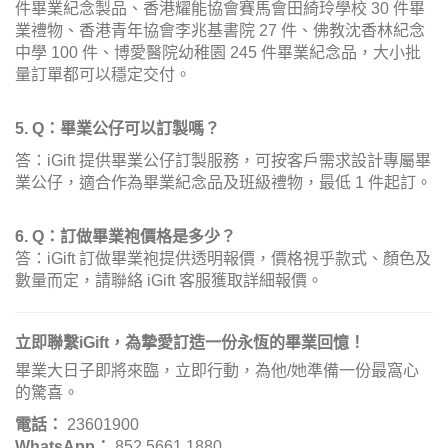
件畢業紀念製品、香港耀能協會賽馬會田綺玲學校 30 件畢
業禮物、香港青年協會李兆基書院 27 件、佛教沈香林紀念
中學 100 件、博愛醫院幼稚園 245 件畢業紀念品，大小批
量訂單都可以穩定交付。
5
. Q：畢業公仔可以訂製嗎？
答：iGift 提供畢業公仔訂製服務，可按客戶需求設計專屬畢
業公仔，適合作為畢業紀念品及班級禮物，最低 1 件起訂。
6. Q：訂做畢業袍價格是多少？
答：iGift 訂做畢業袍提供透明報價，價格視乎款式、顏色及
數量而定，請聯絡 iGift 客服獲取詳細報價。
立即聯繫iGift，為摯愛訂造一份永恆的畢業回憶！
畢業大日子即將來臨，立即行動，為他/她準備一份最窩心
的驚喜。
電話：
23601900
WhatsApp：
852 5661 1880