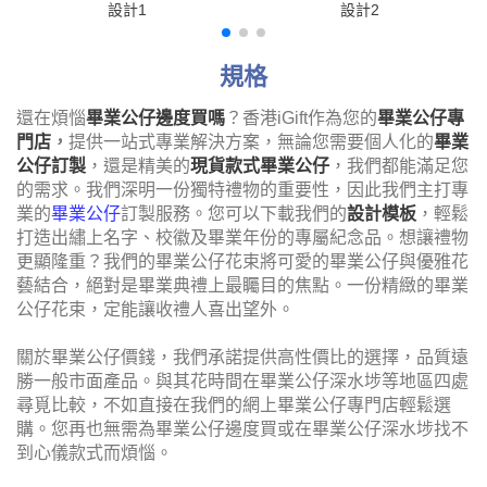
設計1
設計2
規格
還在煩惱
畢業公仔邊度買嗎
？香港iGift作為您的
畢業公仔專
門店
，
提供一站式專業解決方案，無論您需要個人化的
畢業
公仔訂製
，還是精美的
現貨款式畢業公仔
，我們都能滿足您
的需求。我們深明一份獨特禮物的重要性，因此我們主打專
業的
畢業公仔
訂製服務。您可以下載我們的
設計模板
，輕鬆
打造出繡上名字、校徽及畢業年份的專屬紀念品。想讓禮物
更顯隆重？我們的畢業公仔花束將可愛的畢業公仔與優雅花
藝結合，絕對是畢業典禮上最矚目的焦點。一份精緻的畢業
公仔花束，定能讓收禮人喜出望外。
關於畢業公仔價錢，我們承諾提供高性價比的選擇，品質遠
勝一般市面產品。與其花時間在畢業公仔深水埗等地區四處
尋覓比較，不如直接在我們的網上畢業公仔專門店輕鬆選
購。您再也無需為畢業公仔邊度買或在畢業公仔深水埗找不
到心儀款式而煩惱。