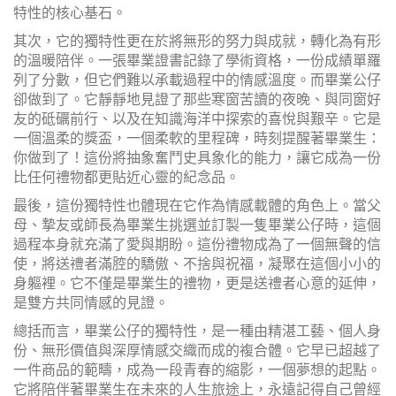
特性的核心基石。
其次，它的獨特性更在於將無形的努力與成就，轉化為有形
的溫暖陪伴。一張畢業證書記錄了學術資格，一份成績單羅
列了分數，但它們難以承載過程中的情感溫度。而畢業公仔
卻做到了。它靜靜地見證了那些寒窗苦讀的夜晚、與同窗好
友的砥礪前行、以及在知識海洋中探索的喜悅與艱辛。它是
一個溫柔的獎盃，一個柔軟的里程碑，時刻提醒著畢業生：
你做到了！這份將抽象奮鬥史具象化的能力，讓它成為一份
比任何禮物都更貼近心靈的紀念品。
最後，這份獨特性也體現在它作為情感載體的角色上。當父
母、摯友或師長為畢業生挑選並訂製一隻畢業公仔時，這個
過程本身就充滿了愛與期盼。這份禮物成為了一個無聲的信
使，將送禮者滿腔的驕傲、不捨與祝福，凝聚在這個小小的
身軀裡。它不僅是畢業生的禮物，更是送禮者心意的延伸，
是雙方共同情感的見證。
總括而言，畢業公仔的獨特性，是一種由精湛工藝、個人身
份、無形價值與深厚情感交織而成的複合體。它早已超越了
一件商品的範疇，成為一段青春的縮影，一個夢想的起點。
它將陪伴著畢業生在未來的人生旅途上，永遠記得自己曾經