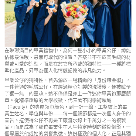
在琳瑯滿目的畢業禮物中，為何一隻小小的畢業公仔，總能
佔據最溫暖、最無可取代的位置？答案並不在於其毛絨的材
質或可愛的造型，而是在於它所承載的獨特性——一種將標
準化產品，昇華為個人化情感記憶的非凡能力。
畢業公仔的獨特性，首先源於一場精緻的「身份煉金術」。
一件普通的毛絨公仔，在經過精心訂製的洗禮後，便被賦予
了獨一無二的靈魂。這不僅僅是穿上一件迷你畢業袍那麼簡
單。從精準還原的大學校徽、代表著不同學術領域
（Faculty）的專屬領巾顏色，到一針一線、工整繡上的畢
業生姓名、學位與年份——每一個細節都是一次個人身份的
宣告。這使得公仔不再是工廠流水線上千萬分之一的複製
品，而是成為了那位畢業生在人生特定時刻的微縮倒影，一
個專屬於他或她的榮譽象徵。這份極致的個人化，正是其獨