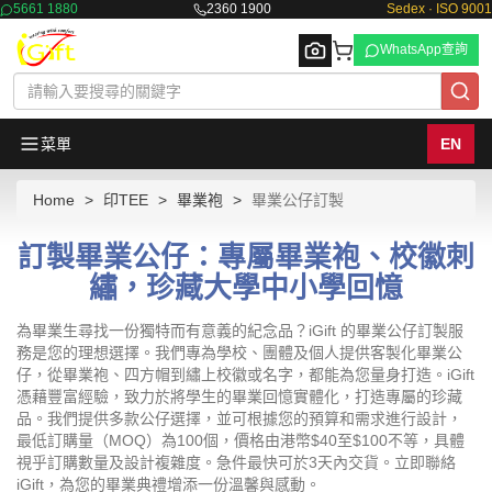
5661 1880
2360 1900
Sedex · ISO 9001
WhatsApp查詢
菜單
EN
Home
印TEE
畢業袍
畢業公仔訂製
Browse
訂製畢業公仔：專屬畢業袍、校徽刺
繡，珍藏大學中小學回憶
為畢業生尋找一份獨特而有意義的紀念品？iGift 的畢業公仔訂製服
務是您的理想選擇。我們專為學校、團體及個人提供客製化畢業公
仔，從畢業袍、四方帽到繡上校徽或名字，都能為您量身打造。iGift
憑藉豐富經驗，致力於將學生的畢業回憶實體化，打造專屬的珍藏
品。我們提供多款公仔選擇，並可根據您的預算和需求進行設計，
最低訂購量（MOQ）為100個，價格由港幣$40至$100不等，具體
視乎訂購數量及設計複雜度。急件最快可於3天內交貨。立即聯絡
iGift，為您的畢業典禮增添一份溫馨與感動。