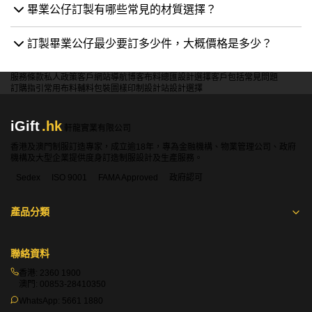
畢業公仔訂製有哪些常見的材質選擇？
訂製畢業公仔最少要訂多少件，大概價格是多少？
服務條款
私人政策
客戶
網站導航
博客
布料總匯
設計選擇
客戶包括
常見問題
訂購指引
常用布料
輔料包裝
圖樣印制
設計站
設計選擇
iGift
.hk
軒龍實業有限公司
香港及澳門制服訂造專家，成立逾18年，專為金融機構、物業管理公司、政府
機構及大型企業提供度身訂造制服設計及生產服務。
Sedex
ISO 9001
FAMA Approved
政府認可
產品分類
聯絡資料
香港:
2360 1900
澳門:
00853-28410350
WhatsApp:
5661 1880