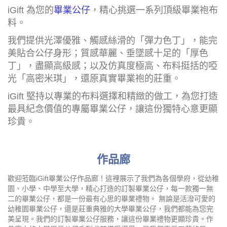
iGift 為您的
畢業公仔
，精心挑選一系列頂級畢業袍布
料。
我們提供光澤優雅、觸感絲滑的「彈力色丁」，能完
美貼合公仔身形；質感華麗、垂墜感十足的「厚色
丁」，盡顯高級感；以及仿真度極高、布料挺括的啞
光「高密米琪」，還原真實畢業袍的莊重。
iGift 堅持以專業的布料選擇和精緻的做工，為您打造
最具紀念價值的專屬畢業公仔，讓這份獨特心意更顯
珍貴。
作品廊
歡迎蒞臨iGift畢業公仔作品廊！這裡展示了我們為各個學府，從幼稚
園、小學、中學至大學，精心打造的訂製畢業公仔，每一款獨一無
二的畢業公仔，都是一份最有心思的畢業禮物。 無論是活潑可愛的
幼稚園畢業公仔，還是莊重典雅的大學畢業公仔，我們都能為您完
美呈現。我們的訂製畢業公仔服務，讓這份畢業禮物更顯珍貴。作