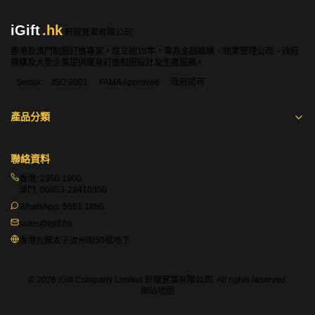
iGift
.hk
軒龍實業有限公司
香港及澳門制服訂造專家，成立逾18年，專為金融機構、物業管理公司、政府
機構及大型企業提供度身訂造制服設計及生產服務。
Sedex
ISO 9001
FAMA Approved
政府認可
產品分類
聯絡資料
香港:
2360 1900
澳門:
00853-28410350
WhatsApp:
5661 1880
sales@igift.hk
香港九龍太子汝州街50號地下
© 2026 iGift Company Limited 軒龍實業有限公司. All rights reserved.
網站地圖