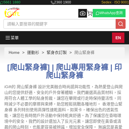
5661 1880
2360 1900
Sedex · ISO 9001
WhatsApp查詢
菜單
EN
Home
運動衫
緊身衣訂製
爬山緊身褲
Browse
[爬山緊身褲] | 爬山專用緊身褲 | 印
爬山緊身褲
iGift的 爬山緊身褲 設計完美融合時尚感與功能性，為熱愛登山與爬
山的您提供舒適、安全的戶外穿著體驗。我們嚴選高品質材料，採
用符合人體工學的貼身剪裁，讓您在攀爬或行走時保持靈活性，同
時減少不必要的摩擦與束縛，助您輕鬆挑戰各種地形。 香港登山緊
身褲 系列特別使用高彈性速乾面料，如萊卡，確保出色的透氣性
能，讓您在長時間戶外活動中保持乾爽舒適。為了保護您在昏暗環
境中的安全，我們的設計還加入了反光元素，讓您即使在黃昏或清
晨的爬山時刻，也能更容易被辨識，增加安全保障。 無論您是喜愛