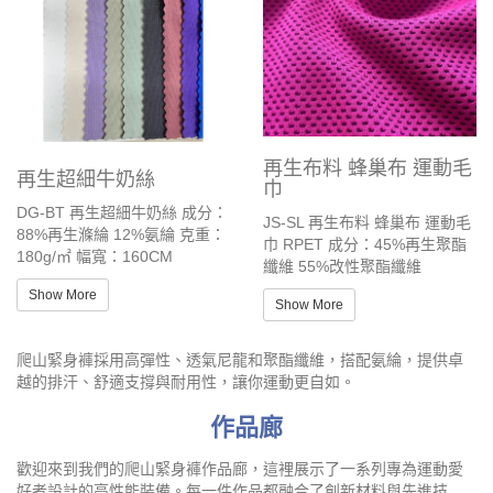
再生布料 蜂巢布 運動毛
再生超細牛奶絲
巾
DG-BT 再生超細牛奶絲 成分：
JS-SL 再生布料 蜂巢布 運動毛
88%再生滌綸 12%氨綸 克重：
巾 RPET 成分：45%再生聚酯
180g/㎡ 幅寬：160CM
纖維 55%改性聚酯纖維
Show More
Show More
爬山緊身褲採用高彈性、透氣尼龍和聚酯纖維，搭配氨綸，提供卓
越的排汗、舒適支撐與耐用性，讓你運動更自如。
作品廊
歡迎來到我們的爬山緊身褲作品廊，這裡展示了一系列專為運動愛
好者設計的高性能裝備。每一件作品都融合了創新材料與先進技