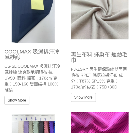
COOLMAX 吸濕排汗冷
再生布料 蜂巢布 運動毛
感紗線
巾
CS-SL COOLMAX 吸濕排汗冷
FJ-ZSRY 再生環保滌綸雙面磨
感紗線 涼爽珠地網眼布 抗
毛布 RPET 滌氨拉架汗布 成
UV50+面料 幅寬：170cm 克
分：T87% SP13% 克重：
重：150-160 雙面結構 100%
170g/㎡ 紗支：75D+30D
滌綸
Show More
Show More