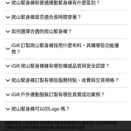
爬山緊身褲和普通運動緊身褲有什麼區別？
爬山緊身褲是否適合長時間穿著？
如何選擇合適的爬山緊身褲？
iGift 訂製爬山緊身褲採用什麼布料，具備哪些功能優
勢？
iGift 爬山緊身褲擁有哪些權威品質與安全認證？
爬山緊身褲訂製有哪些服務特點、收費與交貨規格？
iGift 戶外運動服裝訂製有哪些真實成功案例？
爬山緊身褲可以印Logo 嗎？
服務條款
私人政策
客戶
網站導航
博客
布料總匯
設計選擇
客戶包括
常見問題
訂購指引
常用布料
輔料包裝
圖樣印制
設計站
設計選擇