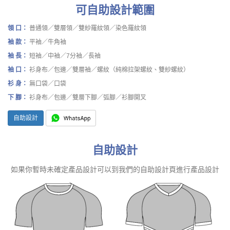
可自助設計範圍
領 口：
普通領／雙層領／雙紗羅紋領／染色羅紋領
袖 款：
平袖／牛角袖
袖 長：
短袖／中袖／7分袖／長袖
袖 口：
衫身布／包邊／雙層袖／螺紋（純棉拉架螺紋、雙紗螺紋）
衫 身：
無口袋／口袋
下 腳：
衫身布／包邊／雙層下腳／弧腳／衫腳開叉
自助設計
自助設計
如果你暫時未確定產品設計可以到我們的自助設計頁進行產品設計