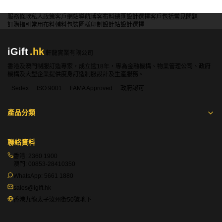
服務條款
私人政策
客戶
網站導航
博客
布料總匯
設計選擇
客戶包括
常見問題
訂購指引
常用布料
輔料包裝
圖樣印制
設計站
設計選擇
iGift
.hk
軒龍實業有限公司
香港及澳門制服訂造專家，成立逾18年，專為金融機構、物業管理公司、政府
機構及大型企業提供度身訂造制服設計及生產服務。
Sedex
ISO 9001
FAMA Approved
政府認可
產品分類
聯絡資料
香港:
2360 1900
澳門:
00853-28410350
WhatsApp:
5661 1880
sales@igift.hk
香港九龍太子汝州街50號地下