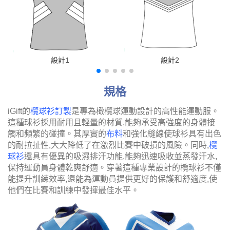
設計1
設計2
規格
iGift的
欖球衫訂製
是專為橄欖球運動設計的高性能運動服。
這種球衫採用耐用且輕量的材質,能夠承受高強度的身體接
觸和頻繁的碰撞。其厚實的
布料
和強化縫線使球衫具有出色
的耐拉扯性,大大降低了在激烈比賽中破損的風險。同時,
欖
球衫
還具有優異的吸濕排汗功能,能夠迅速吸收並蒸發汗水,
保持運動員身體乾爽舒適。穿著這種專業設計的欖球衫不僅
能提升訓練效率,還能為運動員提供更好的保護和舒適度,使
他們在比賽和訓練中發揮最佳水平。