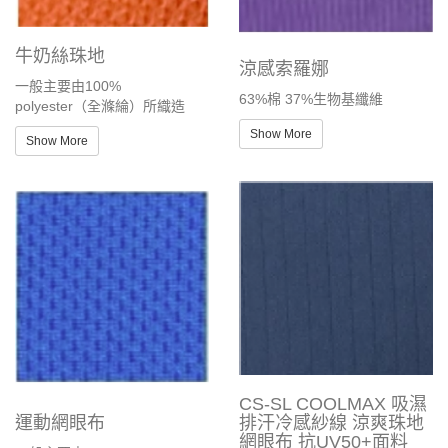
牛奶絲珠地
涼感索羅娜
一般主要由100%
63%棉 37%生物基纖維
polyester（全滌綸）所織造
Show More
Show More
CS-SL COOLMAX 吸濕
運動網眼布
排汗冷感紗線 涼爽珠地
網眼布 抗UV50+面料