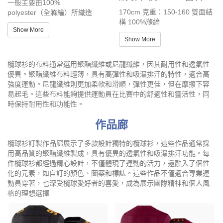
一般主要由100%
170cm 克重：150-160 雙面結
polyester（全滌綸）所織造
構 100%滌綸
Show More
Show More
欖球衫的布料通常選用聚酯纖維或尼龍纖維，因其耐用性和透氣性
優異。聚酯纖維布料輕薄，具有高彈性和吸濕排汗的特性，適合高
強度運動。尼龍纖維則更加柔軟和滑順，彈性更佳，但在摩擦下容
易起毛。這些布料能夠提供運動員在比賽中的舒適性和靈活性，同
時保持耐用性和功能性。
作品廊
欖球衫訂製作品廊展示了多款設計獨特的欖球衫，這些作品通常採
用高品質的聚酯纖維製成，具有優異的透氣性和吸濕排汗功能。每
件欖球衫都經過精心設計，不僅體現了運動的活力，還融入了個性
化的元素，如自訂的顏色、圖案和標誌。這些作品不僅適合專業運
動員穿著，也深受欖球愛好者的喜愛，成為展示團隊精神和個人風
格的理想選擇