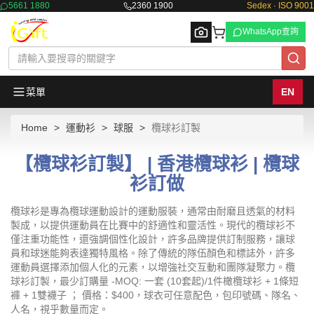
5661 1880
2360 1900
Sedex · ISO 9001
WhatsApp查詢
菜單
EN
Home
運動衫
球服
欖球衫訂製
Browse
【欖球衫訂製】 | 香港欖球衫 | 欖球
衫訂做
欖球衫是專為欖球運動設計的運動服裝，通常由耐磨且透氣的材料
製成，以提供運動員在比賽中的舒適性和靈活性。現代的欖球衫不
僅注重功能性，還強調個性化設計，許多品牌提供訂制服務，讓球
員和球迷能夠表達獨特風格。除了傳統的隊伍顏色和標誌外，許多
運動員選擇添加個人化的元素，以增強社交互動和團隊凝聚力。欖
球衫訂製，最少訂購量 -MOQ: 一套 (10套起)/1件橄欖球衫 + 1條短
褲 + 1雙襪子 ； 價格：$400，球衣可任意配色，包印號碼、隊名、
人名，視乎數量而定。