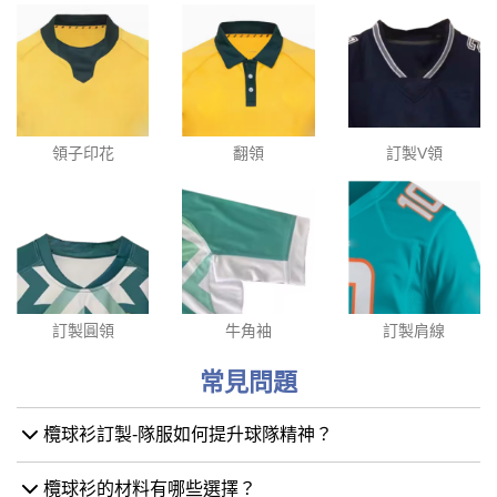
領子印花
翻領
訂製V領
訂製圓領
牛角袖
訂製肩線
常見問題
欖球衫訂製-隊服如何提升球隊精神？
欖球衫的材料有哪些選擇？