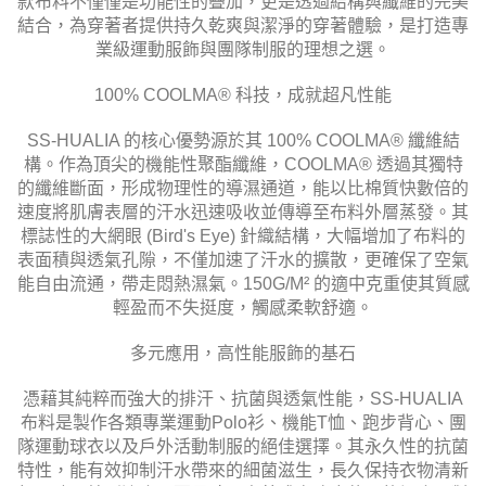
款布料不僅僅是功能性的疊加，更是透過結構與纖維的完美
結合，為穿著者提供持久乾爽與潔淨的穿著體驗，是打造專
業級運動服飾與團隊制服的理想之選。
100% COOLMA® 科技，成就超凡性能
SS-HUALIA 的核心優勢源於其 100% COOLMA® 纖維結
構。作為頂尖的機能性聚酯纖維，COOLMA® 透過其獨特
的纖維斷面，形成物理性的導濕通道，能以比棉質快數倍的
速度將肌膚表層的汗水迅速吸收並傳導至布料外層蒸發。其
標誌性的大網眼 (Bird's Eye) 針織結構，大幅增加了布料的
表面積與透氣孔隙，不僅加速了汗水的擴散，更確保了空氣
能自由流通，帶走悶熱濕氣。150G/M² 的適中克重使其質感
輕盈而不失挺度，觸感柔軟舒適。
多元應用，高性能服飾的基石
憑藉其純粹而強大的排汗、抗菌與透氣性能，SS-HUALIA
布料是製作各類專業運動Polo衫、機能T恤、跑步背心、團
隊運動球衣以及戶外活動制服的絕佳選擇。其永久性的抗菌
特性，能有效抑制汗水帶來的細菌滋生，長久保持衣物清新