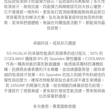
出這款
吸濕排汗抗菌彈力提花。這款面料完美集結了永久性
吸濕排汗、高效抗菌、四面彈力與精緻提花四大核心優勢。
它不僅僅是一塊布料，更是為打造頂級運動服飾與高品質日
常穿著而生的解決方案，旨在為穿著者提供從始至終的乾
爽、潔淨與舒適體驗，無論在何種強度活動下，都能保持最
佳狀態。
卓越科技，成就非凡體感
SS-HUALIA 的卓越性能源於其精準的成分配比：92% 的
COOLMA® 纖維與 8% 的 Spandex 彈性纖維。COOLMA®
作為一種高效能的異形斷面纖維，能透過其獨特的溝槽結
構，迅速將皮膚表層的汗水導離，並加速擴散蒸發，達到卓
越的吸濕排汗效果。8% Spandex 的加入則賦予布料絕佳的
彈性與回塑力，確保衣物能緊密貼合身形卻不產生束縛感。
其 145G/M² 的輕量化克重，結合細膩的蜂巢狀提花紋理，
不僅提升了視覺美感，更有助於增加空氣流通，帶來無與倫
比的穿著舒適度。
多元應用，專業服飾首選