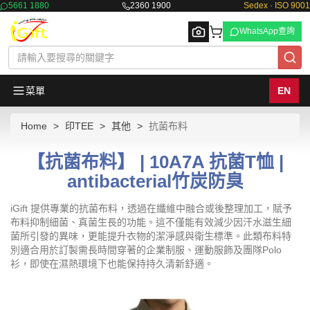
5661 1880
2360 1900
Sedex · ISO 9001
WhatsApp查詢
菜單
EN
Home
印TEE
其他
抗菌布料
Browse
【抗菌布料】 | 10A7A 抗菌T恤 |
antibacterial竹炭防臭
iGift 提供專業的抗菌布料，透過在纖維中融合或後整理加工，賦予
布料抑制細菌、真菌生長的功能。這不僅能有效減少因汗水滋生細
菌所引發的異味，更能提升衣物的潔淨感與衛生標準。此類布料特
別適合用於訂製需長時間穿著的企業制服、運動服飾及團隊Polo
衫，即使在濕熱環境下也能保持持久清新舒適。