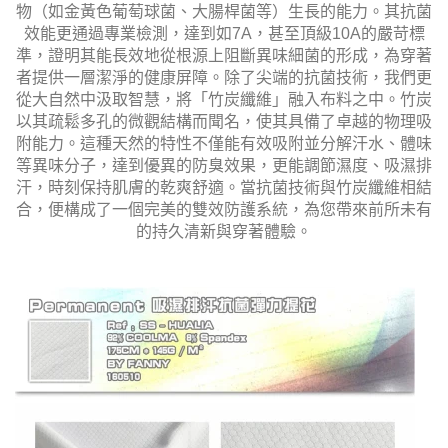
物（如金黃色葡萄球菌、大腸桿菌等）生長的能力。其抗菌
效能更通過專業檢測，達到如7A，甚至頂級10A的嚴苛標
準，證明其能長效地從根源上阻斷異味細菌的形成，為穿著
者提供一層潔淨的健康屏障。除了尖端的抗菌技術，我們更
從大自然中汲取智慧，將「竹炭纖維」融入布料之中。竹炭
以其疏鬆多孔的微觀結構而聞名，使其具備了卓越的物理吸
附能力。這種天然的特性不僅能有效吸附並分解汗水、體味
等異味分子，達到優異的防臭效果，更能調節濕度、吸濕排
汗，時刻保持肌膚的乾爽舒適。當抗菌技術與竹炭纖維相結
合，便構成了一個完美的雙效防護系統，為您帶來前所未有
的持久清新與穿著體驗。