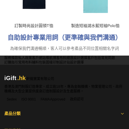
訂製時尚設計圓領T恤
製造短袖湖水藍短袖Polo恤
自助設計專業用詞（更準確與我們溝通）
為確保我們溝通暢順，客人可以參考產品不同位置相關名字詞
服務條款
私人政策
客戶
網站導航
博客
布料總匯
設計選擇
客戶包括
常見問題
訂購指引
常用布料
輔料包裝
圖樣印制
設計站
設計選擇
iGift
.hk
軒龍實業有限公司
香港及澳門制服訂造專家，成立逾18年，專為金融機構、物業管理公司、政府
機構及大型企業提供度身訂造制服設計及生產服務。
Sedex
ISO 9001
FAMA Approved
政府認可
產品分類