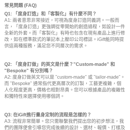
常見問題 (FAQ)
Q1: 「度身訂造」和「客製化」有什麼不同？
A1: 兩者意思非常接近，可視為度身訂造同義詞。一般而
言，「度身訂造」更強調從零開始的創造過程，如設計一件
全新的外套。而「客製化」有時也包含在現有產品上進行修
改，如在標準款式的筆記本上壓印公司標誌。iGift能同時提
供這兩種服務，滿足您不同層次的需求。
Q2: 「度身訂做」的英文是什麼？"Custom-made" 和
"Bespoke" 有分別嗎？
A2: 度身訂做英文可以是 "custom-made" 或 "tailor-made"。
而 "Bespoke" 通常指代更高層次的訂製，工藝更複雜，個
人化程度更高，價格也相對昂貴。您可以根據產品的複雜性
和獨特性來選擇使用哪個詞。
Q3: 在iGift進行量身定制的流程是怎樣的？
A3: 流程非常簡單。您只需聯繫我們提出您的初步想法，我
們的團隊便會引導您完成後續的設計、選材、報價、打樣及