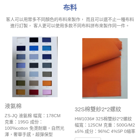
布料
客人可以用眾多不同顏色的布料來製作， 而且可以選不止一種布料
進行訂製， 客人更可以使用多款不同布料拼布來製作同一件。
液氨棉
32S棉雙紗2*2螺紋
ZS-JQ 液氨棉 幅寬：178CM
HW1036# 32S棉雙紗2*2螺紋
克重：195G 成份：
幅寬：125CM 克重：500G/M2
100%cotton 免燙耐磨，自然光
±5% 成分：96%C 4%SP 0縮率
澤，奢華手感，超彈保型