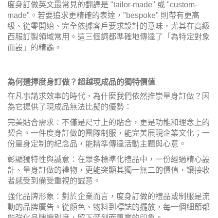
度身訂做英文最常見的翻譯是 "tailor-made" 或 "custom-
made"。若要追求更精確的表達，"bespoke" 則帶有更高
級、從零開始、完全依據客戶要求設計的意味，尤其在高級
西服訂製領域常用。這三個詞都準確地傳達了「為特定對象
而設」的精髓。
為何選擇度身訂做？超越現成品的獨特價值
在凡事講求效率的時代，為什麼我們依然推崇量身訂做？因
為它提供了現成品無法比擬的優勢：
完美貼合需求：不僅是尺寸上的貼合，更是功能和理念上的
契合。一件度身訂做的團隊制服，能完美展現企業文化；一
份量身定制的紀念品，能精準傳達活動主題與心意。
彰顯獨特性與誠意：在眾多標準化禮品中，一份經過精心設
計、量身訂做的禮物，更能突顯其獨一無二的價值，讓接收
者感受到備受重視的誠意。
強化品牌形象：對於企業而言，度身訂做的禮品或制服是流
動的品牌廣告。從顏色、物料到標誌的擺放，每一個細節都
能強化品牌識別度，留下深刻而專業的印象。