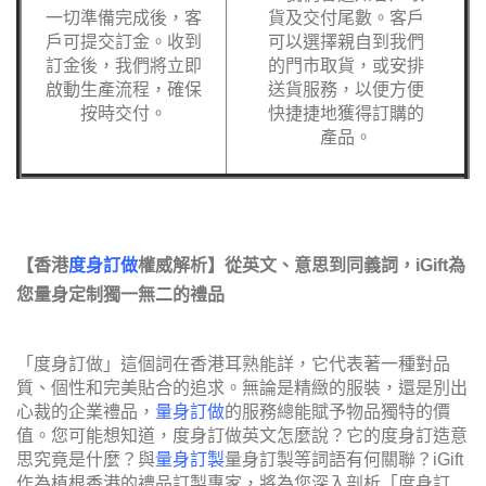
一切準備完成後，客
貨及交付尾數。客戶
戶可提交訂金。收到
可以選擇親自到我們
訂金後，我們將立即
的門市取貨，或安排
啟動生產流程，確保
送貨服務，以便方便
按時交付。
快捷捷地獲得訂購的
產品。
【香港
度身訂做
權威解析】從英文、意思到同義詞，iGift為
您量身定制獨一無二的禮品
「度身訂做」這個詞在香港耳熟能詳，它代表著一種對品
質、個性和完美貼合的追求。無論是精緻的服裝，還是別出
心裁的企業禮品，
量身訂做
的服務總能賦予物品獨特的價
值。您可能想知道，度身訂做英文怎麼說？它的度身訂造意
思究竟是什麼？與
量身
訂製
量身訂製等詞語有何關聯？iGift
作為植根香港的禮品訂製專家，將為您深入剖析「度身訂