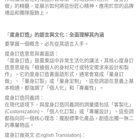
做」的精髓，並展示如何將這份匠心精神，應用於您的品牌
禮品和團隊服飾上。
「
度身訂造」的語言與文化：全面理解其內涵
要掌握一個概念，必先從其語言入手。
度身訂造意思與書面語：
「度身訂造」是廣東話中非常生活化的講法，其核心度身訂
造意思是指「根據個人的身材尺寸或特定需求來設計和製
作」。它的度身訂造書面語形式，通常會寫成「量身訂
做」、「量身訂製」或「量身定制」，這些詞語在意義上基
本相通，都強調了「個人化」和「專屬性」。
度身訂造同義詞：
在現代語境下，與度身訂造同義詞的詞彙還包括「客製化」
(Customization)、「個人化訂製」或「專屬設計」。這些詞
都指向同一個核心理念：擺脫標準化產品，創造出獨一無二
的專屬物品。
度身訂做英文 (English Translation)：