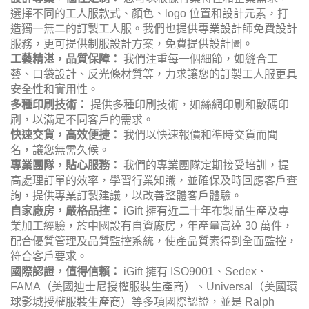
連體工作服：
一體式設計，方便快捷。
反光工作服：
增加夜間可見度，更安全。
防靜電工作服：
減少靜電產生，適用於特殊行業。
設計元素：
企業/團隊 logo：
展現機構形象，增強識別度。
行業標識：
突出行業特性，方便識別。
安全警示語：
提醒注意安全，減少事故發生。
個性圖案/文字：
展現企業文化，更具特色。
螢光色/反光條：
提高可見度，確保安全。
功能性設計：
耐磨面料：
經久耐用，不易破損。
多口袋設計：
方便存放工具和物品。
加固縫線：
提高耐用性，防止撕裂。
可調節袖口/褲腳：
方便調節鬆緊度，更貼合身形。
防靜電處理：
減少靜電產生，適用於特殊行業。
材質選擇：
純棉：
柔軟舒適，透氣吸汗，親膚性好。
聚酯纖維：
耐磨耐用，不易皺，易於打理。
棉混紡：
結合棉和聚酯纖維的優點，更實用。
帆布：
結實耐用，適合重體力勞動。