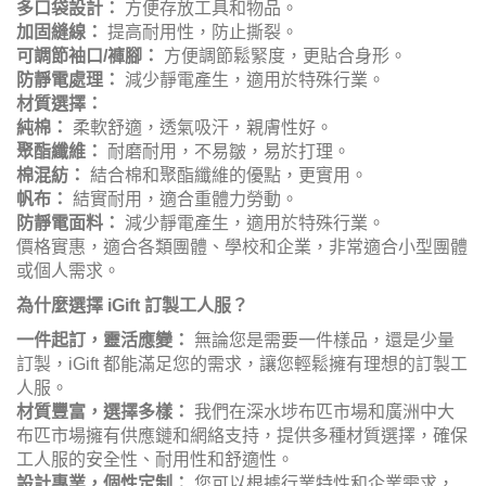
在確定維修工人服尺碼時,應根據每位工作人員的實際身材
特點來選擇合適的尺寸。通過量度身高、胸圍、腰圍等關鍵
數據,準確掌握每位員工的体型特點,並按標準尺碼提供定
制。只有衣服尺寸與員工身材相符,才能確保工人在工作中
活動自如,不受服裝限制。這不僅有利於提高工作效率,也能
增強員工的整體專業形象。
iGift：安全耐用，專業可靠，一件起訂，訂製工人服，打造
您的專屬工作裝備
iGift 提供各式訂製工人服的服務，滿足您對安全防護、耐磨
耐用、團隊識別、行業特性的各種需求。無論是建築工地、
工廠車間、維修服務或其他工作場所，我們都能為您打造安
全可靠、舒適耐穿、功能實用、有效傳達專業精神的訂製工
人服，例如：
款式分類：
長袖工作服：
全身包裹，提供全面防護。
短袖工作服：
輕便透氣，適合夏季穿著。