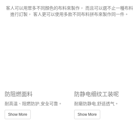
名，讓您無需久候。
專業團隊，貼心服務：
我們的專業團隊定期接受培訓，提
高處理訂單的效率，學習行業知識，並確保及時回應客戶查
詢，提供專業訂製建議，以改善整體客戶體驗。
自家廠房，嚴格品控：
iGift 擁有近二十年布製品生產及專
業加工經驗，於中國設有自資廠房，年產量高達 30 萬件，
配合優質管理及品質監控系統，使產品質素得到全面監控，
符合客戶要求。
國際認證，值得信賴：
iGift 擁有 ISO9001、Sedex、
FAMA（美國迪士尼授權服裝生產商）、Universal（美國環
球影城授權服裝生產商）等多項國際認證，並是 Ralph
Lauren 的註冊供應商，品質有保障。
一站式服務，省心省力：
我們提供從設計、選材到製作的
一站式服務，讓您輕鬆擁有理想的訂製工人服。
大宗訂購，尊享優惠：
大批量訂單，我們有大批訂單優
惠，我們有專員提供快速報價服務。
iGift 的訂製工人服服務適用於：
建築行業：
建築工人、工程師等。
工廠企業：
生產工人、技術人員等。
維修服務：
維修工人、技術人員等。