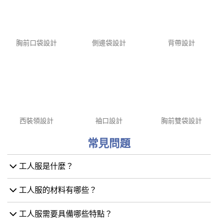
电
含棉工裝呢
抗油拒水防静电,全面保护耐
柔软舒适,耐磨持久,专业装备。
用。
Show More
Show More
工人服常用棉布、聚酯纖維、混紡面料等,根據工作環境選擇耐磨、
防靜電、阻燃等特殊功能性面料,確保工人服既能提供必要保護,又兼
顧舒適性。
作品廊
工人服作品廊展示了工人服飾的精彩設計。從耐用工裝到潔淨制服,
每件作品都體現了功能性、舒適性和企業形象的完美融合。這些專
業而時尚的作品,提升了員工的職業自豪感,彰顯了企業的品牌魅力。