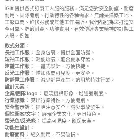
標識等元素,有利於塑造專業形象,提升企業品牌形象。
工人服 — 布料
在選擇維修工人服的布料時,耐磨性和耐髒性是關鍵考量。
由於工人需經常接觸機器,衣服很容易受到磨損,因此面料必
須耐用。同時,耐髒的色彩如藏青色、中灰色等也較為實用,
既美觀又便於清洗。妙衫工裝建議選用滌棉或滌棉帆布,既
兼顧了舒適性,又具有良好的性價比。通過選擇合適的面料,
不僅能延長工人服的使用壽命,也能提高整體的使用效果。
工人服 — Logo
在維修工人服上加入公司LOGO標誌,不僅能凸顯專業性和規
範性,更有利於塑造企業的專業形象。這種做法可以幫助企
業建立明確的品牌識別,增強員工的歸屬感,同時也能向客戶
展現企業的專業水準,有助於提升企業整體形象。因此,在設
計維修工人服時,適度運用LOGO元素是一種不錯的選擇。
工人服 — 尺碼