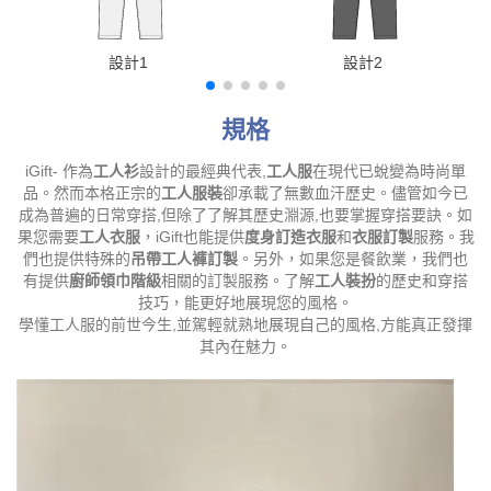
設計1
設計2
規格
iGift- 作為
工人衫
設計的最經典代表,
工人服
在現代已蛻變為時尚單
品。然而本格正宗的
工人服裝
卻承載了無數血汗歷史。儘管如今已
成為普遍的日常穿搭,但除了了解其歷史淵源,也要掌握穿搭要訣。如
果您需要
工人衣服
，iGift也能提供
度身訂造衣服
和
衣服訂製
服務。我
們也提供特殊的
吊帶工人褲訂製
。另外，如果您是餐飲業，我們也
有提供
廚師領巾階級
相關的訂製服務。了解
工人裝扮
的歷史和穿搭
技巧，能更好地展現您的風格。
學懂工人服的前世今生,並駕輕就熟地展現自己的風格,方能真正發揮
其內在魅力。