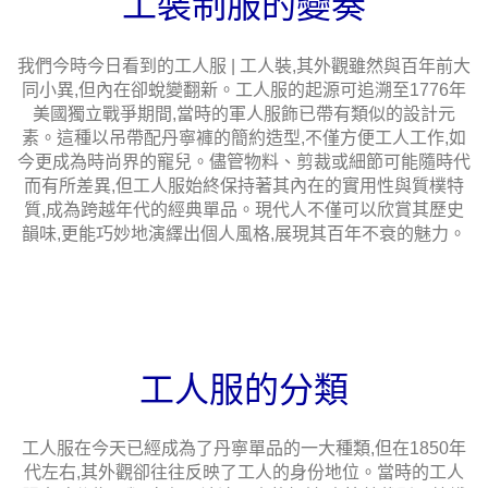
工裝制服的變奏
我們今時今日看到的工人服 | 工人裝,其外觀雖然與百年前大
同小異,但內在卻蛻變翻新。工人服的起源可追溯至1776年
美國獨立戰爭期間,當時的軍人服飾已帶有類似的設計元
素。這種以吊帶配丹寧褲的簡約造型,不僅方便工人工作,如
今更成為時尚界的寵兒。儘管物料、剪裁或細節可能隨時代
而有所差異,但工人服始終保持著其內在的實用性與質樸特
質,成為跨越年代的經典單品。現代人不僅可以欣賞其歷史
韻味,更能巧妙地演繹出個人風格,展現其百年不衰的魅力。
工人服的分類
工人服在今天已經成為了丹寧單品的一大種類,但在1850年
代左右,其外觀卻往往反映了工人的身份地位。當時的工人