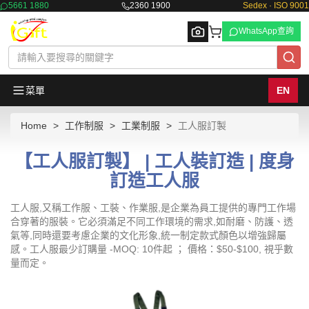
5661 1880
2360 1900
Sedex · ISO 9001
WhatsApp查詢
菜單
EN
Home
工作制服
工業制服
工人服訂製
Browse
【工人服訂製】 | 工人裝訂造 | 度身
訂造工人服
工人服,又稱工作服、工裝、作業服,是企業為員工提供的專門工作場
合穿著的服裝。它必須滿足不同工作環境的需求,如耐磨、防護、透
氣等,同時還要考慮企業的文化形象,統一制定款式顏色以增強歸屬
感。工人服最少訂購量 -MOQ: 10件起 ； 價格：$50-$100, 視乎數
量而定。