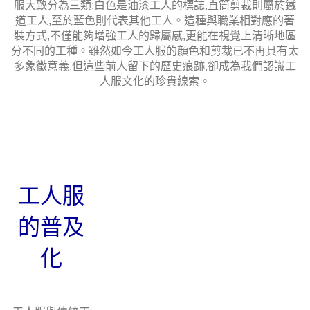
服大致分為三類:白色是油漆工人的標誌,直筒剪裁則屬於鐵
道工人,至於藍色則代表其他工人。這種與職業相對應的著
裝方式,不僅能夠增強工人的歸屬感,更能在視覺上清晰地區
分不同的工種。雖然如今工人服的顏色和剪裁已不再具有太
多象徵意義,但這些前人留下的歷史痕跡,卻成為我們認識工
人服文化的珍貴線索。