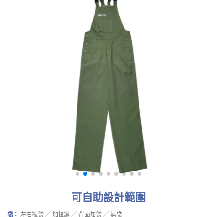
可自助設計範圍
袋：
左右褲袋 ／ 加拉鏈 ／ 背面加袋 ／ 無袋