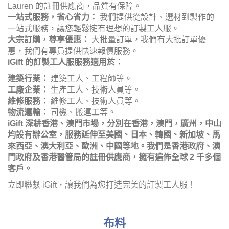
防靜電面料：
減少靜電產生，適用於特殊行業。
價格實惠，適合各類團體、學校和企業，非常適合小型團體
或個人需求。
為什麼選擇 iGift 訂製工人服？
一件起訂，靈活應變：
無論您是需要一件樣品，還是少量
訂製，iGift 都能滿足您的需求，讓您輕鬆擁有理想的訂製工
人服。
材質豐富，選擇多樣：
我們在深水埗布匹市場和廣洲中大
布匹市場擁有供應鏈和網絡支持，提供多種材質選擇，確保
工人服的安全性、耐用性和舒適性。
設計專業，個性定制：
您可以根據行業特性和企業需求，
選擇不同的工人服款式、顏色、logo 位置和設計元素，打
造獨一無二的訂製工人服。我們也提供專業設計師免費設計
服務，更可提供制服設計方案，免費提供設計圖。
工藝精湛，品質保障：
我們注重每一個細節，如縫合工
藝、口袋設計、反光條材質等，力求讓您的訂製工人服更具
安全性和實用性。
多種印刷技術：
提供多種印刷技術，如絲網印刷和數碼印
刷，以滿足不同客戶的需求。
快速交貨，高效便捷：
我們以快速報價和準時交貨而聞