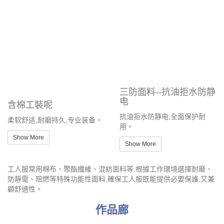
物流運輸：
司機、搬運工等。
iGift 深耕香港、澳門市場，分別在香港，澳門，廣州，中山
均設有辦公室，服務延伸至美國、日本、韓國、新加坡、馬
來西亞、澳大利亞、歐洲、中國等地。我們是香港政府、澳
門政府及香港醫管局的註冊供應商，擁有遍佈全球 2 千多個
客戶。
立即聯繫 iGift，讓我們為您打造完美的訂製工人服！
布料
客人可以用眾多不同顏色的布料來製作， 而且可以選不止一種布料
進行訂製， 客人更可以使用多款不同布料拼布來製作同一件。