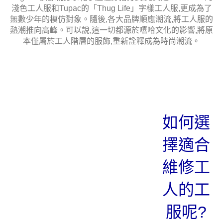
變,比如由最初的鈕扣改為金屬扣等。這些細微的改良,逐步
塑造出了工人服如今家喻戶曉的樣貌。隨著時代的變遷,工
人服也逐漸走出了局限性,成為廣受大眾喜愛的時尚單品。
它不僅擁有堅實耐用的特質,更蘊含著工人階級的血汗史,成
為普通大眾認同的職業精神寄托。
直至上世紀70年代,工人服一直被視為工人階級的制服。然
而,它之所以能在時尚界大放異彩,實乃拜Hip-Hop文化所
賜。上世紀90年代,鬆身工服的造型不禁令人聯想到傳統工
人服的影子。當時的嘻哈歌手,如Tupac、Will Smith、The
Fugees等,都親身示範了這種穿搭方式,尤其是Will Smith的
淺色工人服和Tupac的「Thug Life」字樣工人服,更成為了
無數少年的模仿對象。隨後,各大品牌順應潮流,將工人服的
熱潮推向高峰。可以說,這一切都源於嘻哈文化的影響,將原
本僅屬於工人階層的服飾,重新詮釋成為時尚潮流。