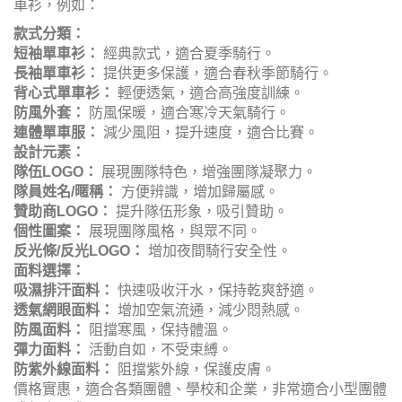
車衫，例如：
款式分類：
短袖單車衫：
經典款式，適合夏季騎行。
長袖單車衫：
提供更多保護，適合春秋季節騎行。
背心式單車衫：
輕便透氣，適合高強度訓練。
防風外套：
防風保暖，適合寒冷天氣騎行。
連體單車服：
減少風阻，提升速度，適合比賽。
設計元素：
隊伍LOGO：
展現團隊特色，增強團隊凝聚力。
隊員姓名/暱稱：
方便辨識，增加歸屬感。
贊助商LOGO：
提升隊伍形象，吸引贊助。
個性圖案：
展現團隊風格，與眾不同。
反光條/反光LOGO：
增加夜間騎行安全性。
面料選擇：
吸濕排汗面料：
快速吸收汗水，保持乾爽舒適。
透氣網眼面料：
增加空氣流通，減少悶熱感。
防風面料：
阻擋寒風，保持體溫。
彈力面料：
活動自如，不受束縛。
防紫外線面料：
阻擋紫外線，保護皮膚。
價格實惠，適合各類團體、學校和企業，非常適合小型團體