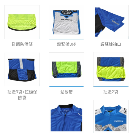
硅膠防滑條
鬆緊帶3袋
蝦蘇線袖口
捆邊3袋+拉鏈保
鬆緊帶
捆邊2袋
險袋