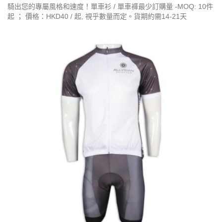
騎出您的專屬風格和速度！單車衫 / 單車褲最少訂購量 -MOQ: 10件
起 ； 價格：HKD40 / 起, 視乎數量而定。貨期約需14-21天