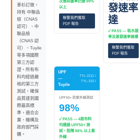
次後抑菌率仍達 99%
車衫訂做，
發速率
以上
持有 中聯品
達
聯繫我們獲取
檢（CNAS
PDF 報告
認可）、中
✓ PASS — 吸水速
聯品檢
率及蒸發速率達標
（CNAS 認
可）、Tuyile
聯繫我們獲取
PDF 報告
等多項國際
第三方認
證。所有布
UPF
TYL-2211 /
料均經過嚴
—
TYL-333 /
格的第三方
Tuyile
測試，確保
品質達到國
UPF50+ 防紫外線測試
98%
際最高標
準，適合企
✓ PASS — 4款布料
業、機構及
均通過 UPF50+ 測
政府部門採
試，阻隔 98% 以上紫
購。
外線