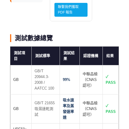
聯繫我們獲取
PDF 報告
測試數據總覽
測試項
測試結
測試標準
認證機構
結果
目
果
GB/T
中聯品檢
20944.3-
✓
GB
99%
（CNAS
2008 /
PASS
認可）
AATCC 100
吸水速
GB/T 21655
中聯品檢
率及蒸
✓
GB
吸濕速乾測
（CNAS
發速率
PASS
試
認可）
達