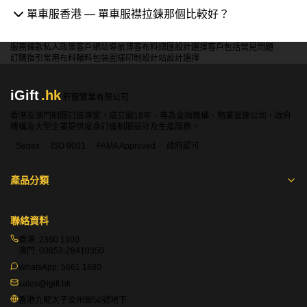
單車服香港 — 單車服襟拉鍊那個比較好？
服務條款
私人政策
客戶
網站導航
博客
布料總匯
設計選擇
客戶包括
常見問題
訂購指引
常用布料
輔料包裝
圖樣印制
設計站
設計選擇
iGift
.hk
軒龍實業有限公司
香港及澳門制服訂造專家，成立逾18年，專為金融機構、物業管理公司、政府
機構及大型企業提供度身訂造制服設計及生產服務。
Sedex
ISO 9001
FAMA Approved
政府認可
產品分類
聯絡資料
香港:
2360 1900
澳門:
00853-28410350
WhatsApp:
5661 1880
sales@igift.hk
香港九龍太子汝州街50號地下