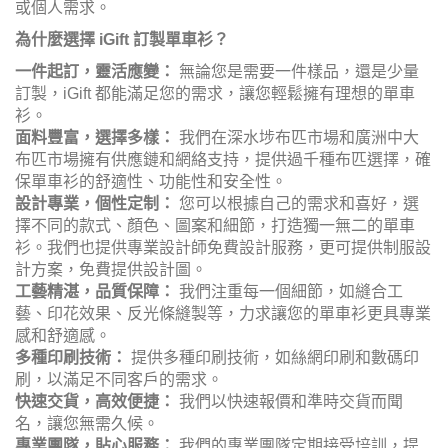
或個人需求。
為什麼選擇 iGift 訂製單車衫？
一件起訂，靈活應變：
無論您是需要一件樣品，還是少量
訂製，iGift 都能滿足您的需求，讓您輕鬆擁有理想的單車
衫。
面料豐富，選擇多樣：
我們在深水埗布匹市場和廣洲中大
布匹市場擁有供應鏈和網絡支持，提供過千種布匹選擇，確
保單車衫的舒適性、功能性和安全性。
設計專業，個性定制：
您可以根據自己的需求和喜好，選
擇不同的款式、顏色、圖案和細節，打造獨一無二的單車
衫。我們也提供專業設計師免費設計服務，更可提供制服設
計方案，免費提供設計圖。
工藝精湛，品質保障：
我們注重每一個細節，如縫合工
藝、印花效果、反光條縫製等，力求讓您的單車衫更具專業
感和舒適感。
多種印刷技術：
提供多種印刷技術，如絲網印刷和數碼印
刷，以滿足不同客戶的需求。
快速交貨，高效便捷：
我們以快速報價和準時交貨而聞
名，讓您無需久候。
專業團隊，貼心服務：
我們的專業團隊定期接受培訓，提