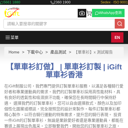
5661 1880
2360 1900
Sedex · ISO 9001
WhatsApp查詢
菜單
EN
Home
下載中心
產品測試
【單車衫】x 測試報告
Browse
【單車衫訂做】 | 單車衫訂製 | iGift
單車衫香港
在iGift制服公司，我們專門提供訂製單車衫服務，以滿足各種騎行愛
好者和專業運動員的需求。我們的訂製單車衫採用高性能材料，具
有良好的透氣性和吸濕排汗功能，確保您在長時間騎行中保持舒
適。 選擇我們的訂製單車衫，您可以自由選擇款式、顏色以及加印
個性化圖案或標誌，完全按照您的設計來製作。每件訂製單車衫都
精心製作，以符合騎行運動的特殊需求，提升您的騎行表現。 投資
一件iGift的訂製單車衫，無論是業餘愛好者還是專業運動員，都能在
賽道上展現出色風采。立即聯繫我們，開始您的訂製單車衫之旅，