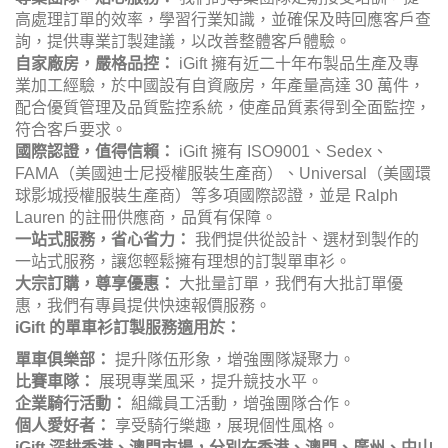
高處理訂單的效率，學習行業知識，並確保及時回應客戶查
詢，提供專業訂製建議，以改善整體客戶體驗。
自家廠房，嚴格品控：
iGift 擁有近二十年布製品生產及專
業加工經驗，於中國設有自資廠房，年產量高達 30 萬件，
配合優質管理及品質監控系統，使產品質素得到全面監控，
符合客戶要求。
國際認證，值得信賴：
iGift 擁有 ISO9001、Sedex、
FAMA（美國迪士尼授權服裝生產商）、Universal（美國環
球影城授權服裝生產商）等多項國際認證，並是 Ralph
Lauren 的註冊供應商，品質有保障。
一站式服務，省心省力：
我們提供從設計、選材到製作的
一站式服務，讓您輕鬆擁有理想的訂製單車衫。
大宗訂購，尊享優惠：
大批量訂單，我們有大批訂單優
惠，我們有專員提供快速報價服務。
iGift 的單車衫訂製服務適用於：
單車俱樂部：
提升隊伍形象，增強團隊凝聚力。
比賽車隊：
展現專業風采，提升競技水平。
企業騎行活動：
組織員工活動，增強團隊合作。
個人愛好者：
享受騎行樂趣，展現個性風格。
iGift 深耕香港、澳門市場，分別在香港、澳門、廣州、中山