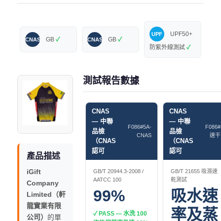
UPF50+
UPF
GB
✓
GB
✓
CNAS
CNAS
防紫外線測試
✓
測試報告數據
CNAS
CNAS
— 中聯
— 中聯
F086#5A-
F086#
品檢
品檢
CNAS
速干
（CNAS
（CNAS
認可
認可
產品描述
iGift
GB/T 20944.3-2008 /
GB/T 21655 吸濕速
AATCC 100
乾測試
Company
99%
吸水速
Limited（軒
龍實業有限
率及蒸
✓ PASS — 水洗 100
公司）
的單