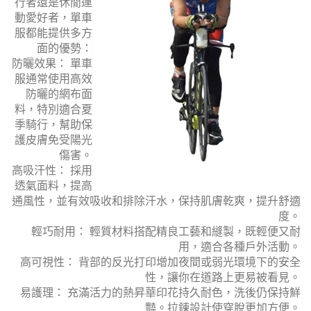
行者還是休閒運
動愛好者，單車
服都能提供多方
面的優勢：
防曬效果： 單車
服通常使用高效
防曬的網布面
料，特別適合夏
季騎行，幫助保
護皮膚免受陽光
傷害。
高吸汗性： 採用
透氣面料，提高
通風性，並有效吸收和排除汗水，保持肌膚乾爽，提升舒適
度。
輕巧耐用： 輕質材料搭配精良工藝和縫製，既輕便又耐
用，適合各種戶外活動。
高可視性： 背部的反光打印增加夜間或弱光環境下的安全
性，讓你在道路上更易被看見。
易護理： 充滿活力的熱昇華印花持久耐色，洗後仍保持鮮
豔。拉鍊設計使穿脫更加方便。