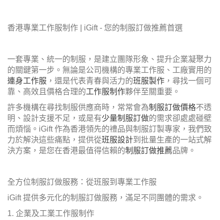
香港專業工作服制作 | iGift - 您的制服訂做推薦首選
一套專業、統一的制服，是建立團隊形象、提升企業凝聚力
的關鍵第一步。無論是公司機構的專業工作服、工廠實用的
連身工作服
，還是代表青春與活力的
班服製作
，尋找一個可
靠、高效且價格合理的
工作服制作
夥伴至關重要。
許多機構在尋找制服供應商時，常常會為
制服訂做價格
不透
明、設計支援不足，或是有
少量制服訂做
的需求卻處處碰壁
而煩惱。iGift 作為香港領先的禮品與制服訂製專家，我們致
力於解決這些痛點，提供從
班服設計
到批量生產的一站式解
決方案，是您在香港最值得信賴的
制服訂做推薦
品牌。
全方位制服訂做服務：從班服到專業工作服
iGift 提供多元化的制服訂做服務，滿足不同團體的需求。
1. 企業及工業工作服制作