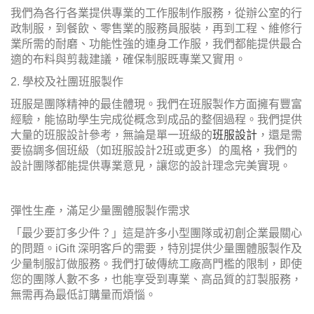
我們為各行各業提供專業的工作服制作服務，從辦公室的行
政制服，到餐飲、零售業的服務員服裝，再到工程、維修行
業所需的耐磨、功能性強的連身工作服，我們都能提供最合
適的布料與剪裁建議，確保制服既專業又實用。
2. 學校及社團班服製作
班服是團隊精神的最佳體現。我們在班服製作方面擁有豐富
經驗，能協助學生完成從概念到成品的整個過程。我們提供
大量的班服設計參考，無論是單一班級的
班服設計
，還是需
要協調多個班級（如班服設計2班或更多）的風格，我們的
設計團隊都能提供專業意見，讓您的設計理念完美實現。
彈性生產，滿足少量團體服製作需求
「最少要訂多少件？」這是許多小型團隊或初創企業最關心
的問題。iGift 深明客戶的需要，特別提供少量團體服製作及
少量制服訂做服務。我們打破傳統工廠高門檻的限制，即使
您的團隊人數不多，也能享受到專業、高品質的訂製服務，
無需再為最低訂購量而煩惱。