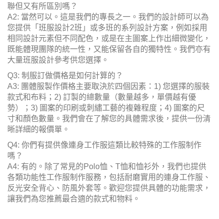
聯但又有所區別嗎？
A2: 當然可以。這是我們的專長之一。我們的設計師可以為
您提供「班服設計2班」或多班的系列設計方案，例如採用
相同設計元素但不同配色，或是在主圖案上作出細微變化，
既能體現團隊的統一性，又能保留各自的獨特性。我們亦有
大量班服設計參考供您選擇。
Q3: 制服訂做價格是如何計算的？
A3: 團體服製作價格主要取決於四個因素：1) 您選擇的服裝
款式和布料；2) 訂製的總數量（數量越多，單價越有優
勢）；3) 圖案的印刷或刺繡工藝的複雜程度；4) 圖案的尺
寸和顏色數量。我們會在了解您的具體需求後，提供一份清
晰詳細的報價單。
Q4: 你們有提供像連身工作服這類比較特殊的工作服制作
嗎？
A4: 有的。除了常見的Polo恤、T恤和恤衫外，我們也提供
各類功能性工作服制作服務，包括耐磨實用的連身工作服、
反光安全背心、防風外套等。歡迎您提供具體的功能需求，
讓我們為您推薦最合適的款式和物料。