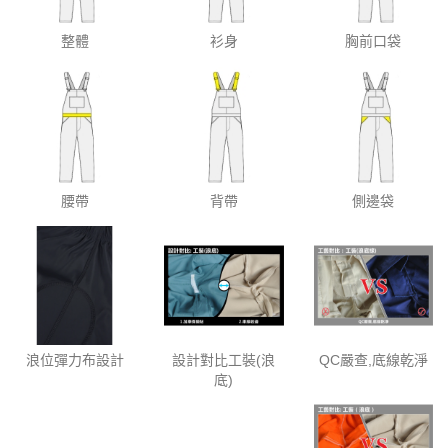
整體
衫身
胸前口袋
腰帶
背帶
側邊袋
浪位彈力布設計
設計對比工裝(浪
QC嚴查,底線乾淨
底)