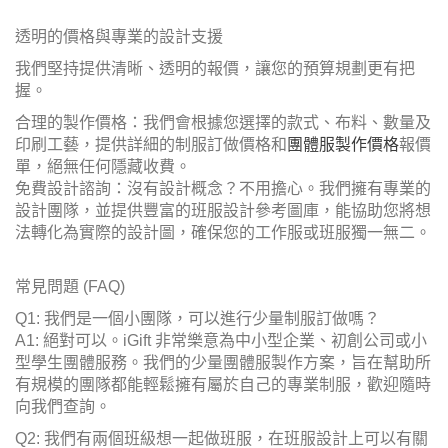
透明的價格與專業的設計支援
我們堅持提供清晰、透明的報價，讓您的預算規劃更有把
握。
合理的製作價格：我們會根據您選擇的款式、布料、數量及
印刷工藝，提供詳細的制服訂做價格和
團體服製作價格
報價
單，絕無任何隱藏收費。
免費設計諮詢：沒有設計概念？不用擔心。我們擁有專業的
設計團隊，並提供豐富的班服設計參考圖庫，能協助您將想
法轉化為實際的設計圖，確保您的工作服或班服獨一無二。
常見問題 (FAQ)
Q1: 我們是一個小團隊，可以進行少量制服訂做嗎？
A1: 絕對可以。iGift 非常樂意為中小型企業、初創公司或小
型學生團體服務。我們的少量團體服製作方案，旨在幫助所
有規模的團隊都能輕鬆擁有屬於自己的專業制服，歡迎隨時
向我們查詢。
Q2: 我們有兩個班級想一起做班服，在班服設計上可以有關