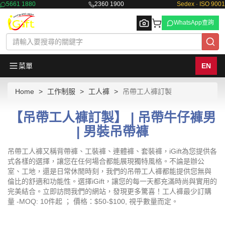
5661 1880
2360 1900
Sedex · ISO 9001
WhatsApp查詢
菜單
EN
Home
工作制服
工人褲
吊帶工人褲訂製
Browse
【吊帶工人褲訂製】 | 吊帶牛仔褲男
| 男裝吊帶褲
吊帶工人褲又稱背帶褲、工裝褲、連體褲、套裝褲，iGift為您提供各
式各樣的選擇，讓您在任何場合都能展現獨特風格。不論是辦公
室、工地，還是日常休閒時刻，我們的吊帶工人褲都能提供您無與
倫比的舒適和功能性。選擇iGift，讓您的每一天都充滿時尚與實用的
完美結合。立即訪問我們的網站，發現更多驚喜！工人褲最少訂購
量 -MOQ: 10件起 ； 價格：$50-$100, 視乎數量而定。