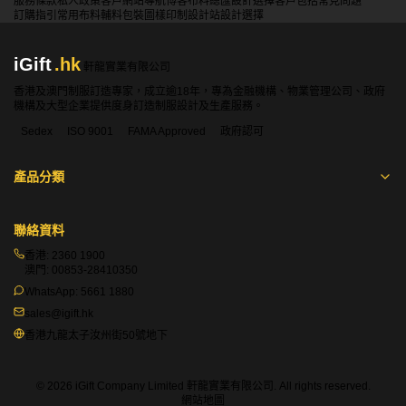
服務條款
私人政策
客戶
網站導航
博客
布料總匯
設計選擇
客戶包括
常見問題
訂購指引
常用布料
輔料包裝
圖樣印制
設計站
設計選擇
iGift
.hk
軒龍實業有限公司
香港及澳門制服訂造專家，成立逾18年，專為金融機構、物業管理公司、政府
機構及大型企業提供度身訂造制服設計及生產服務。
Sedex
ISO 9001
FAMA Approved
政府認可
產品分類
聯絡資料
香港:
2360 1900
澳門:
00853-28410350
WhatsApp:
5661 1880
sales@igift.hk
香港九龍太子汝州街50號地下
© 2026 iGift Company Limited 軒龍實業有限公司. All rights reserved.
網站地圖