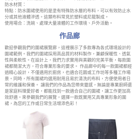
防水材質：
特點：防水圍裙使用的是塗有特殊防水層的布料，可以有效防止水
分或其他液體滲透。這類布料常見於塑料或尼龍製成。
使用場合：洗碗、處理大量液體的工作環境、戶外活動。
作品廊
歡迎參觀我們的圍裙展覽廊，這裡展示了多款專為各式環境設計的
圍裙範例。我們的圍裙採用高品質的材料製作，兼顧保暖性、透氣
性與柔軟性。在設計上，我們力求實用與美觀的完美平衡，每款圍
裙都簡潔大方，符合專業形象的要求。 作品廊中的每一款圍裙都經
過精心設計，不僅適用於廚房，也適合花園或工作坊等多種工作場
景。同時，所有圍裙均選用耐用且易於清洗的布料，方便使用者日
常的維護和保養。 讓我們的作品為您帶來靈感，無論是專業廚師還
是家庭料理愛好者，都能找到一款適合自己的圍裙，讓工作更加高
效舒適。來參觀我們的展覽，選擇一款既實用又具專業形象的圍
裙，為您的工作或日常生活增添色彩！