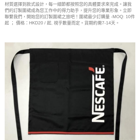
材質選擇到款式設計，每一細節都按照您的具體要求來完成。讓我
們的訂製圍裙成為您工作中的得力助手，提升您的專業形象。立即
聯繫我們，開始您的訂製圍裙之旅吧！圍裙最少訂購量 -MOQ: 10件
起 ； 價格：HKD20 / 起, 視乎數量而定。貨期約需7-14天。