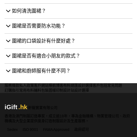
如何清洗圍裙？
圍裙是否需要防水功能？
圍裙的口袋設計有什麼好處？
圍裙是否有適合小朋友的款式？
圍裙和廚師服有什麼不同？
服務條款
私人政策
客戶
網站導航
博客
布料總匯
設計選擇
客戶包括
常見問題
訂購指引
常用布料
輔料包裝
圖樣印制
設計站
設計選擇
iGift
.hk
軒龍實業有限公司
香港及澳門制服訂造專家，成立逾18年，專為金融機構、物業管理公司、政府
機構及大型企業提供度身訂造制服設計及生產服務。
Sedex
ISO 9001
FAMA Approved
政府認可