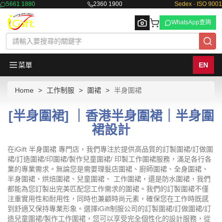
5661 1880
2360 1900
Sedex · ISO 9001
WhatsApp查詢
菜單
EN
Home
工作制服
圍裙
半身圍裙
Browse
[半身圍裙] ｜香港半身圍裙｜半身圍
裙設計
在iGift 半身圍裙 專門店，我們專注於提供高品質的訂製圍裙/訂做圍
裙/訂造圍裙/印圍裙/製作兒童圍裙/ 印製工作圍裙服務，滿足各行各
業的專業需求。無論您是需要理髮店圍裙、廚師圍裙、全身圍裙、
半身圍裙、烘焙圍裙、兒童圍裙、 工作圍裙，還是防水圍裙，我們
都能為您訂製出完美匹配您工作需求的圍裙。我們的訂製圍裙不僅
注重實用性和耐用性，同時也兼顧時尚元素，確保您在工作時既感
到舒適又保持專業形象。選擇iGift制服公司的訂製圍裙/訂做圍裙/訂
造兒童圍裙/製作工作圍裙，您可以享受完全個性化的設計服務，從