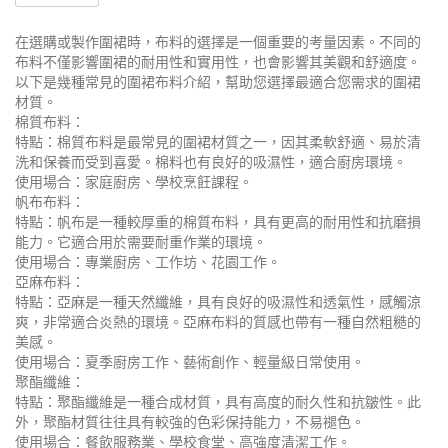
在選購或製作圍裙時，布料的選擇是一個重要的考量因素。不同的
布料不僅影響圍裙的耐用性和實用性，也會影響其美觀和舒適度。
以下是幾種常見的圍裙布料介紹，幫助您選擇最適合您需求的圍裙
材質。
棉質布料：
特點：棉質布料是最常見的圍裙材質之一，因其柔軟舒適、易於清
洗和保養而受到喜愛。棉料也有良好的吸濕性，適合廚房環境。
使用場合：家庭廚房、學校烹飪課程。
帆布布料：
特點：帆布是一種較厚重的棉質布料，具有更高的耐用性和抗磨損
能力。它適合用於需要耐重作業的環境。
使用場合：專業廚房、工作坊、花園工作。
亞麻布料：
特點：亞麻是一種天然纖維，具有良好的吸濕性和透氣性，感觸涼
爽，非常適合炎熱的環境。亞麻布料的質感也帶有一種自然粗糙的
美感。
使用場合：夏季廚房工作、藝術創作、輕量級日常使用。
聚酯纖維：
特點：聚酯纖維是一種合成材質，具有高度的耐久性和抗皺性。此
外，聚酯材質往往具有較強的色彩保持能力，不易褪色。
使用場合：餐飲服務業、學校食堂、高強度清潔工作。