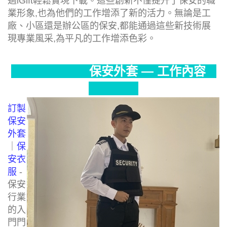
過iGift輕鬆實現下載。這些創新不僅提升了保安的職
業形象,也為他們的工作增添了新的活力。無論是工
廠、小區還是辦公區的保安,都能通過這些新技術展
現專業風采,為平凡的工作增添色彩。
保安外套 — 工作內容
訂製
保安
外套
｜
保
安衣
服
-
保安
行業
的入
門門