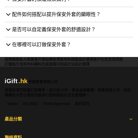
配件如何搭配以提升保安外套的顯眼性？
是否可以自定義保安外套的舒適設計？
在哪裡可以訂做保安外套？
服務條款
私人政策
客戶
網站導航
博客
布料總匯
設計選擇
客戶包括
常見問題
訂購指引
常用布料
輔料包裝
圖樣印制
設計站
設計選擇
iGift
.hk
軒龍實業有限公司
香港及澳門制服訂造專家，成立逾18年，專為金融機構、物業管理公司、政府
機構及大型企業提供度身訂造制服設計及生產服務。
Sedex
ISO 9001
FAMA Approved
政府認可
產品分類
聯絡資料