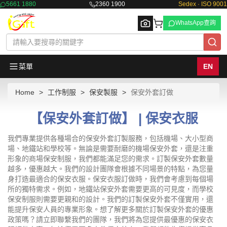
5661 1880
2360 1900
Sedex · ISO 9001
WhatsApp查詢
菜單
EN
Home
工作制服
保安製服
保安外套訂做
Browse
【保安外套訂做】 | 保安衣服
我們專業提供各種場合的保安外套訂製服務，包括機場、大小型商
場、地鐵站和學校等。無論是需要耐磨的機場保安外套，還是注重
形象的商場保安制服，我們都能滿足您的需求。訂製保安外套數量
越多，優惠越大。我們的設計團隊會根據不同場景的特點，為您量
身打造最適合的保安衣服。保安衣服訂做時，我們會考慮到每個場
所的獨特需求。例如，地鐵站保安外套需要更高的可見度，而學校
保安制服則需要更親和的設計。我們的訂製保安外套不僅實用，還
能提升保安人員的專業形象。想了解更多關於訂製保安外套的優惠
政策嗎？請立即聯繫我們的團隊，我們將為您提供最優惠的保安衣