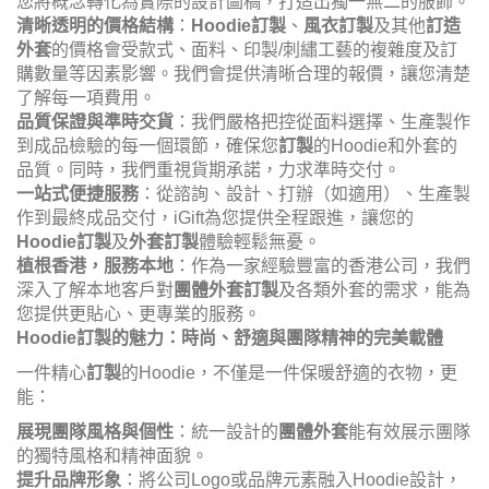
您將概念轉化為實際的設計圖稿，打造出獨一無二的服飾。
清晰透明的價格結構
：
Hoodie訂製
、
風衣訂製
及其他
訂造
外套
的價格會受款式、面料、印製/刺繡工藝的複雜度及訂
購數量等因素影響。我們會提供清晰合理的報價，讓您清楚
了解每一項費用。
品質保證與準時交貨
：我們嚴格把控從面料選擇、生產製作
到成品檢驗的每一個環節，確保您
訂製
的Hoodie和外套的
品質。同時，我們重視貨期承諾，力求準時交付。
一站式便捷服務
：從諮詢、設計、打辦（如適用）、生產製
作到最終成品交付，iGift為您提供全程跟進，讓您的
Hoodie訂製
及
外套訂製
體驗輕鬆無憂。
植根香港，服務本地
：作為一家經驗豐富的香港公司，我們
深入了解本地客戶對
團體外套訂製
及各類外套的需求，能為
您提供更貼心、更專業的服務。
Hoodie訂製的魅力：時尚、舒適與團隊精神的完美載體
一件精心
訂製
的Hoodie，不僅是一件保暖舒適的衣物，更
能：
展現團隊風格與個性
：統一設計的
團體外套
能有效展示團隊
的獨特風格和精神面貌。
提升品牌形象
：將公司Logo或品牌元素融入Hoodie設計，