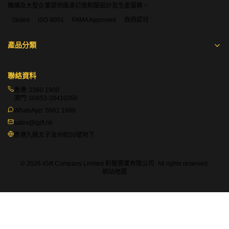
機構及大型企業提供度身訂造制服設計及生產服務。
Sedex
ISO 9001
FAMA Approved
政府認可
產品分類
聯絡資料
香港:
2360 1900
澳門:
00853-28410350
WhatsApp:
5661 1880
sales@igift.hk
香港九龍太子汝州街50號地下
© 2026 iGift Company Limited 軒龍實業有限公司. All rights reserved.
網站地圖