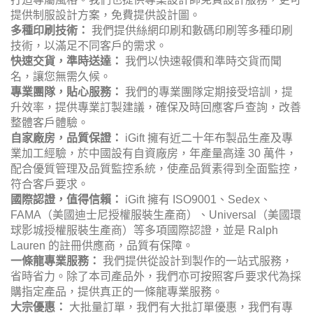
提供制服設計方案，免費提供設計圖。
多種印刷技術：
我們提供絲網印刷和數碼印刷等多種印刷
技術，以滿足不同客戶的需求。
快速交貨，準時送達：
我們以快速報價和準時交貨而聞
名，讓您無需久候。
專業團隊，貼心服務：
我們的專業團隊定期接受培訓，提
升效率，提供專業訂製建議，確保及時回應客戶查詢，改善
整體客戶體驗。
自家廠房，品質保證：
iGift 擁有近二十年布製品生產及專
業加工經驗，於中國設有自資廠房，年產量高達 30 萬件，
配合優質管理及品質監控系統，使產品質素得到全面監控，
符合客戶要求。
國際認證，值得信賴：
iGift 擁有 ISO9001、Sedex、
FAMA（美國迪士尼授權服裝生產商）、Universal（美國環
球影城授權服裝生產商）等多項國際認證，並是 Ralph
Lauren 的註冊供應商，品質有保障。
一條龍專業服務：
我們提供從設計到製作的一站式服務，
省時省力。除了本司產品外，我們亦可按照客戶要求代為採
購指定產品，提供真正的一條龍專業服務。
大宗優惠：
大批量訂單，我們有大批訂單優惠，我們有專