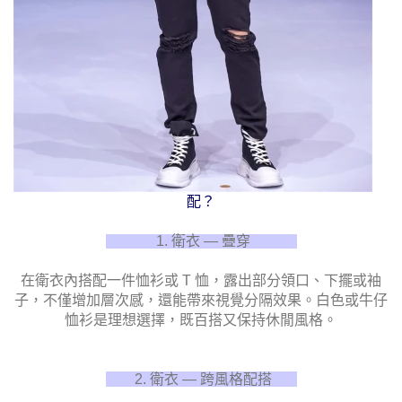
配？
1. 衛衣 — 疊穿
在衛衣內搭配一件恤衫或 T 恤，露出部分領口、下擺或袖
子，不僅增加層次感，還能帶來視覺分隔效果。白色或牛仔
恤衫是理想選擇，既百搭又保持休閒風格。
2. 衛衣 — 跨風格配搭