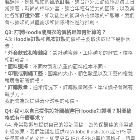
製
選擇，例如輕便的
風衣訂製
，適合戶外活動或作為員工日
常穿著；時尚的棒球外套，適合年輕有活力的團隊；以及其
他各類
訂造外套
，如功能性的衝鋒衣或保暖的棉服等。我們
會根據您的具體需求和團隊特性進行推薦。
Q3: 訂製Hoodie或風衣的價格是如何計算的？
A3:
Hoodie訂製
和
風衣訂製
的價格主要取決於以下幾個因
素：
*
外套款式和複雜度
：設計越複雜，工序越多的款式，價格
相對較高。
*
面料選擇
：不同材質和克重的面料成本不同。
*
印製或刺繡工藝
：圖案的大小、顏色數量以及工藝的複雜
程度會影響價格。
*
訂購數量
：通常情況下，訂購數量越多，單位價格會越有
競爭力。
我們會為您提供清晰透明的報價。
Q4: 我可以自己提供設計圖稿進行Hoodie訂製嗎？對圖稿
格式有什麼要求？
A4: 非常歡迎您提供自己的設計圖稿！為確保最佳的印製或
刺繡效果，我們建議您提供AI(Adobe Illustrator) 或 EPS等
矢量圖格式的文件。如果只有JPG或PNG等位圖格式，請盡