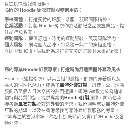
員提供快速報價服務。
iGift 的 Hoodie 衛衣訂製服務適用於：
學校團體：
打造獨特的班服、系服，凝聚團隊精神。
企業活動：
訂製 Hoodie 衛衣作為活動紀念品或宣傳品，提
升品牌知名度。
運動團隊：
提供舒適、時尚的運動服裝，展現團隊活力。
個人風格：
展現個人品味，打造獨一無二的穿搭風格。
立即聯繫 iGift，讓我們為您打造完美的訂製 Hoodie 衛衣！
您的專業Hoodie訂製專家 | 打造時尚舒適團體外套及風衣
Hoodie（連帽衛衣）以其百搭的風格、舒適的穿著感以及
強大的個性化潛力，成為了
團體外套訂製
、班褸、公司活動
服飾乃至個人日常穿搭的熱門選擇。香港iGift致力於為追求
獨特與品質的您，提供專業的
Hoodie訂製
服務，同時也承
接各類
風衣訂製
及
訂造外套
的需求。我們深明您對
團體外套
訂製
的期望，以及在香港尋找可靠外套訂製服務的考量。
iGift專注於香港市場，為您打造既時尚又實用的Hoodie及各
類外套。