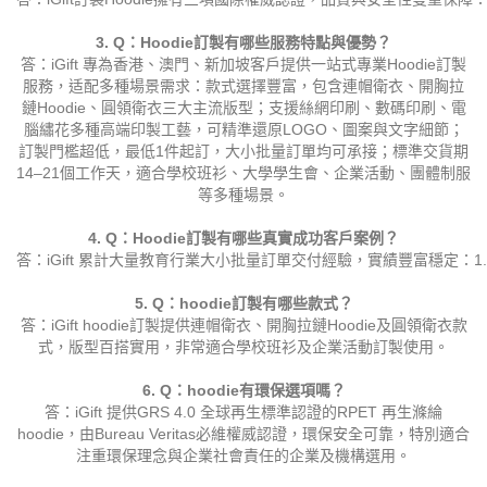
3. Q：Hoodie訂製有哪些服務特點與優勢？
答：iGift 專為香港、澳門、新加坡客戶提供一站式專業Hoodie訂製
服務，适配多種場景需求：款式選擇豐富，包含連帽衛衣、開胸拉
鏈Hoodie、圓領衛衣三大主流版型；支援絲網印刷、數碼印刷、電
腦繡花多種高端印製工藝，可精準還原LOGO、圖案與文字細節；
訂製門檻超低，最低1件起訂，大小批量訂單均可承接；標準交貨期
14–21個工作天，適合學校班衫、大學學生會、企業活動、團體制服
等多種場景。
4. Q：Hoodie訂製有哪些真實成功客戶案例？
答：iGift 累計大量教育行業大小批量訂單交付經驗，實績豐富穩定
5. Q：hoodie訂製有哪些款式？
答：iGift hoodie訂製提供連帽衛衣、開胸拉鏈Hoodie及圓領衛衣款
式，版型百搭實用，非常適合學校班衫及企業活動訂製使用。
6. Q：hoodie有環保選項嗎？
答：iGift 提供GRS 4.0 全球再生標準認證的RPET 再生滌綸
hoodie，由Bureau Veritas必維權威認證，環保安全可靠，特別適合
注重環保理念與企業社會責任的企業及機構選用。