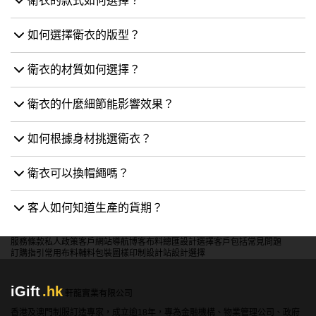
衛衣的款式如何選擇？
如何選擇衛衣的版型？
衛衣的材質如何選擇？
衛衣的什麼細節能影響效果？
如何根據身材挑選衛衣？
衛衣可以換帽繩嗎？
客人如何知道生產的貨期？
服務條款
私人政策
客戶
網站導航
博客
布料總匯
設計選擇
客戶包括
常見問題
訂購指引
常用布料
輔料包裝
圖樣印制
設計站
設計選擇
iGift
.hk
軒龍實業有限公司
香港及澳門制服訂造專家，成立逾18年，專為金融機構、物業管理公司、政府