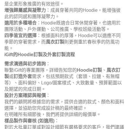
是企業形象推廣的有效途徑。
增強歸屬感與凝聚力
：成員穿著共同的Hoodie，能增強彼
此的認同感和團隊凝聚力。
適用於多種場合
：Hoodie既適合日常休閒穿著，也適用於
團隊活動、戶外運動、公司推廣、學校班級活動等。
四季皆宜的選擇
：根據面料的厚薄，Hoodie可以適應不同
季節的穿著需求，而
風衣訂製
則更側重於春秋季的防風功
能。
iGift的Hoodie訂製及外套訂製流程
需求溝通與初步諮詢
：
聯繫iGift的專業團隊，詳細告知您的
Hoodie訂製
、
風衣訂
製
或
訂造外套
需求，包括預期款式（套頭、拉鏈、有無帽
等）、面料偏好、Logo/圖案樣式、大致數量、預算範圍以
及期望的完成日期。
設計方案確認與報價
：
我們的顧問將根據您的需求，提供合適的款式、顏色和面料
選擇，並協助您完成設計稿的最終確認。
在明確所有細節後，我們將提供詳細的報價單。
樣品製作與審核 (如適用)
：
對於大批量訂單或對設計細節有嚴格要求的客戶，我們建議