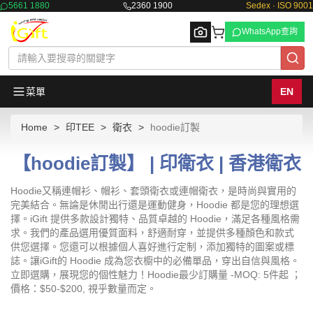
5661 1880
2360 1900
Sedex · ISO 9001
WhatsApp查詢
菜單
EN
Home
印TEE
衛衣
hoodie訂製
Browse
【hoodie訂製】 | 印衛衣 | 香港衛衣
Hoodie又稱連帽衫、帽衫、套頭衛衣或連帽衛衣，是時尚與實用的
完美結合。無論是休閒出行還是運動健身，Hoodie 都是您的理想選
擇。iGift 提供多款設計獨特、品質卓越的 Hoodie，滿足各種風格需
求。我們的產品選用優質面料，舒適耐穿，並提供多種顏色和款式
供您選擇。您還可以根據個人喜好進行定制，添加獨特的圖案或標
誌。讓iGift的 Hoodie 成為您衣櫥中的必備單品，穿出自信與風格。
立即選購，展現您的個性魅力！Hoodie最少訂購量 -MOQ: 5件起 ；
價格：$50-$200, 視乎數量而定。