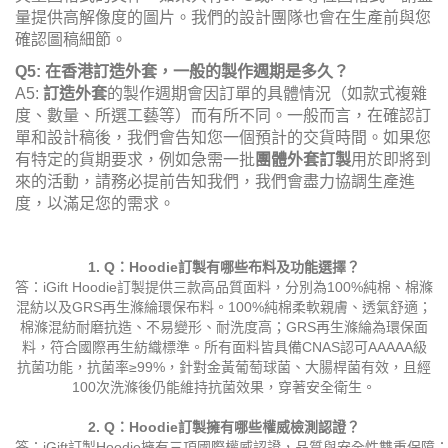
量提供高解像度的圖片。我們的設計團隊也會在生產前與您
確認圖稿細節。
Q5: 在香港訂造外套，一般的製作週期是多久？
A5:
訂造外套
的製作週期會因訂單的具體情況（如款式複雜
度、數量、所選工藝等）而有所不同。一般而言，在確認訂
單和設計稿後，我們會告知您一個預計的交貨時間。如果您
有特定的貨期要求，例如急需一批
團體外套訂製
用於即將到
來的活動，請務必提前告知我們，我們會盡力協調生產進
度，以滿足您的需求。
1. Q：Hoodie訂製有哪些布料及功能選擇？
答：iGift Hoodie訂製提供三款高品質面料，分別為100%純棉、棉滌
混紡以及GRS再生滌綸環保布料。100%純棉柔軟親膚、透氣舒適；
棉滌混紡耐磨抗造、不易變形、耐洗度高；GRS再生滌綸為環保面
料，符合國際再生紡織標準。所有面料皆具備CNAS認可AAAAA級
抗菌功能，抗菌率≥99%，針對金黃葡萄球菌、大腸桿菌有效，且經
100次洗滌後仍能維持抗菌效果，穿著安全衛生。
2. Q：Hoodie訂製擁有哪些權威檢測認證？
答：iGift訂製Hoodie擁有三項國際權威認證，品質與安全性雙重保障：1. B