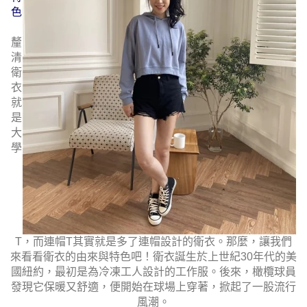
色
釐
清
衛
衣
就
是
大
學
T，而連帽T其實就是多了連帽設計的衛衣。那麼，讓我們
來看看衛衣的由來與特色吧！衛衣誕生於上世紀30年代的美
國紐約，最初是為冷凍工人設計的工作服。後來，橄欖球員
發現它保暖又舒適，便開始在球場上穿著，掀起了一股流行
風潮。