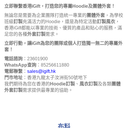
立即聯繫香港iGift，打造您的專屬Hoodie及團體外套！
無論您是需要為企業團隊打造統一專業的
團體外套
，為學校
班級
訂製
充滿活力的Hoodie，還是為特定活動
訂製風衣
，
香港iGift都能以專業的技術、優質的產品和貼心的服務，滿
足您的各種
外套訂製
需求。
立即行動，讓iGift為您的團隊或個人打造獨一無二的專屬外
套！
電話諮詢
：23601900
WhatsApp查詢
：85256611880
電郵聯繫
：
sales@igift.hk
門市地址
：香港九龍太子汝洲街50號地下
我們期待為您在香港的
Hoodie訂製
、
風衣訂製
及各類
團體
外套訂製
需求提供最專業的協助。
布料