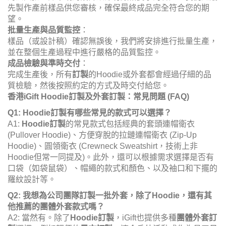
先製作產前樣品供您審核，確保最終成品完全符合您的期
望。
批量生產與品質監控
：
樣品（或設計稿）確認無誤後，我們將安排進行批量生產，
並在整個生產過程中進行嚴格的品質監控。
成品檢驗與準時交付
：
完成生產後，所有
訂製
的Hoodie或外套都會經過仔細的品
質檢驗，然後按照約定的方式及時交付給您。
香港iGift Hoodie訂製及外套訂製：常見問題 (FAQ)
Q1: Hoodie訂製有哪些常見的款式可以選擇？
A1:
Hoodie訂製
的常見款式包括經典的套頭連帽衛衣
(Pullover Hoodie)、方便穿脫的拉鏈連帽衛衣 (Zip-Up
Hoodie)、圓領衛衣 (Crewneck Sweatshirt，技術上非
Hoodie但常一同提及)。此外，還可以根據需求選擇是否有
口袋（如袋鼠袋）、帽繩的款式和顏色、以及袖口和下擺的
羅紋設計等。
Q2: 我想為公司團隊訂製一批外套，除了Hoodie，還有其
他推薦的團體外套款式嗎？
A2: 當然有。除了
Hoodie訂製
，iGift也提供多種
團體外套訂