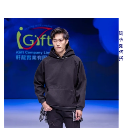
衛
衣
如
何
搭