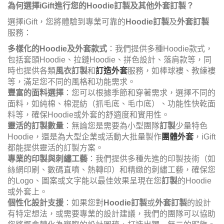
為何選擇iGift進行您的Hoodie訂製及其他外套訂製？
選擇iGift，您將體驗到專業可靠的
Hoodie訂製
及
外套訂製
服務：
多樣化的Hoodie及外套款式
：我們提供多種Hoodie款式，
包括套頭Hoodie、拉鏈Hoodie、拼色設計、落肩款等，同
時也提供各類
風衣訂製
和
訂造外套
服務，如棒球褸、教練褸
等，滿足您不同的風格和功能需求。
豐富的面料選擇
：您可以根據季節和穿著需求，選擇不同的
面料，如純棉、棉混紡（抓毛底、毛巾底）、功能性快乾面
料等，確保Hoodie或外套的舒適度和實用性。
靈活的訂製數量
：無論您是需要為小型團隊
訂製
少量特色
Hoodie，還是為大型企業或活動大批量製作
團體外套
，iGift
都能提供靈活的訂製方案。
專業的印製與刺繡工藝
：我們提供多種先進的印製技術（如
絲網印刷、數碼直噴、熱轉印）和精緻的刺繡工藝，確保您
的Logo、圖案或文字能以最佳效果呈現在您
訂製
的Hoodie
或外套上。
個性化設計支援
：如果您對
Hoodie訂製
或
外套訂製
的設計
有特定想法，或需要專業的設計建議，我們的團隊可以協助