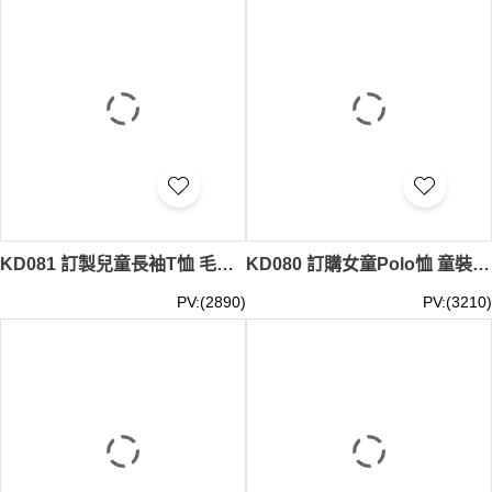
KD081 訂製兒童長袖T恤 毛毛球 圖案 100%棉 童裝生產商 灰色
KD080 訂購女童Polo恤 童裝製衣廠 藍色
PV:(2890)
PV:(3210)