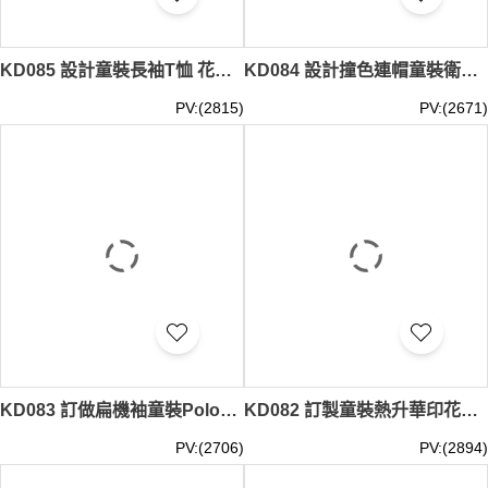
KD085 設計童裝長袖T恤 花灰 袖口間條 80.8%棉 19.2%滌 台灣 童裝製衣廠 黑色 假兩件t恤
KD084 設計撞色連帽童裝衛衣 反光帶 65%滌 35%棉 童裝製造商 黑色 白色
PV:(2815)
PV:(2671)
KD083 訂做扁機袖童裝Polo恤 半筒 童裝供應商 白色
KD082 訂製童裝熱升華印花Polo恤 設計短袖印花LOGO領Polo恤 Polo恤供應商 澳洲 非牟利團體 制服
PV:(2706)
PV:(2894)