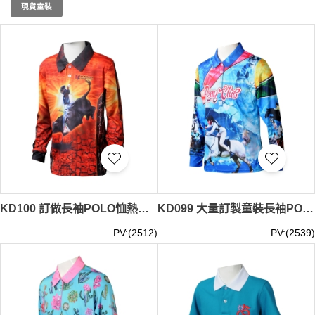
讓您的孩子擁有最舒適的童裝！了解更多，請訪問我們的官
現貨童裝
網。童裝
最少訂購量 -MOQ: 10件起 ； 價格：HKD40 / 起,
視乎數量而定。
貨期約需14-21天
KD100 訂做長袖POLO恤熱昇華童裝 設計印花LOGO童裝POLO恤 童裝製衣廠 澳洲馬術學校
KD099 大量訂製童裝長袖POLO恤 個人設計熱昇華印花POLO恤藍色童裝 童裝POLO恤專門店 澳洲馬術學校
PV:(2512)
PV:(2539)