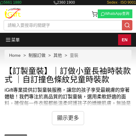
5661 1880
2360 1900
Sedex · ISO 9001
WhatsApp查詢
菜單
EN
Home
制服訂做
其他
童裝
【訂製童裝】｜訂做小童長袖時裝款
式 ｜自訂撞色條紋兒童時裝款
iGift專業提供訂製童裝服務，讓您的孩子享受最親膚的穿著
體驗！我們專注於高品質的訂製童裝，選用柔軟舒適的面
料，確保每一件衣服都能溫柔呵護孩子的嬌嫩肌膚。無論是
日常穿著還是特別場合，iGift的訂製童裝都能提供最佳的舒
適感與保護。我們還支援個性化設計，無論是可愛的圖案還
顯示更多
是精緻的刺繡，都能讓您的訂製童裝充滿獨特魅力。選擇
iGift訂製童裝，享受快速交貨與貼心售後服務。立即訂製，