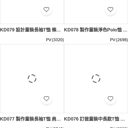
KD079 設計童裝長袖T恤 條紋 橫間 間條 100%棉 童裝製衣廠
KD078 製作童裝淨色Polo恤 童裝製衣廠
PV:(3320)
PV:(2698)
KD077 製作童裝長袖T恤 肩部花邊 95%棉 5%氨綸 童裝製造商
KD076 訂做童裝中長款T恤 蕾絲拼接下擺 33%棉 64%滌 3%氨綸 童裝供應商