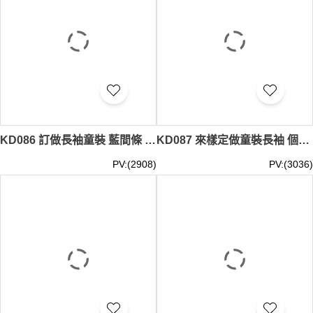
KD086 訂做長袖童裝 藍間條 假兩件套 衫底 100%棉 麻棉 台灣 童裝生產商 黑色
KD087 來樣定做童裝長袖 個性毛球 花瓣邊 花瓣袖口 花瓣衫腳 95%棉，5%氨綸 台灣 童裝生產商 粉色
PV:(2908)
PV:(3036)