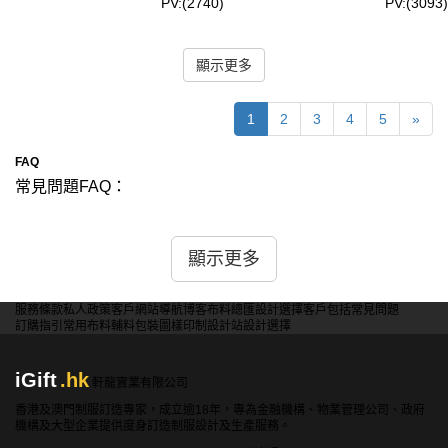
PV:(2740)
PV:(3093)
顯示更多
1
2
3
4
5
»
FAQ
常見問題FAQ：
問：童裝的款式有哪些選擇？
答：我們提供多種童裝款式供您選擇，包括T恤、連衣裙、
顯示更多
褲子、外套、連體衣等。您可以根據季節和用途選擇最適合
的款式。我們的設計團隊也可以根據您的需求提供建議和設
服務條款
私人政策
客戶
網站導航
博客
布料總匯
設計選擇
客戶包括
常見問題
計服務。
訂購指引
常用布料
輔料包裝
圖樣印制
設計站
設計選擇
問：如何確保訂製的童裝尺寸合適？
iGift
.hk
答：我們提供詳細的尺寸指南，幫助您選擇合適的尺寸。您
軒龍實業有限公司
需要提供孩子的身高、胸圍、腰圍、臀圍等基本尺寸。我們
香港及澳門制服訂造專家，成立逾18年，專為金融機構、物業管理公司、政府
機構及大型企業提供度身訂造制服設計及生產服務。
也可以根據您的需求進行量身定制，確保每件童裝都能完美