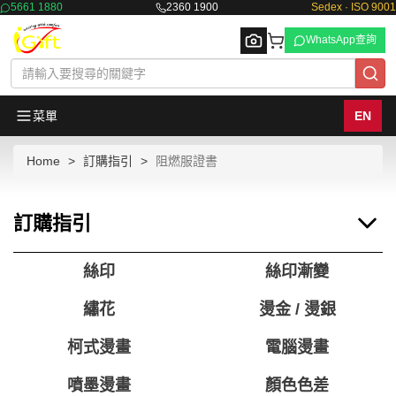
5661 1880
2360 1900
Sedex · ISO 9001
WhatsApp查詢
菜單
EN
Home
訂購指引
阻燃服證書
Browse
訂購指引
絲印
絲印漸變
繡花
燙金 / 燙銀
柯式燙畫
電腦燙畫
噴墨燙畫
顏色色差