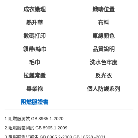
成衣護理
織嘜位置
熱升華
布料
數碼打印
車線顏色
領帶/絲巾
品質說明
毛巾
洗水色牢度
拉鏈常識
反光衣
畢業袍
個人防護系列
阻燃服證書
1.
阻燃服測試 GB 8965.1-2020
2.
阻燃服裝測試 GB 8965.1 2009
3.
阻燃服測試報告 GB 8965.2-2009 GB 18528 -2001