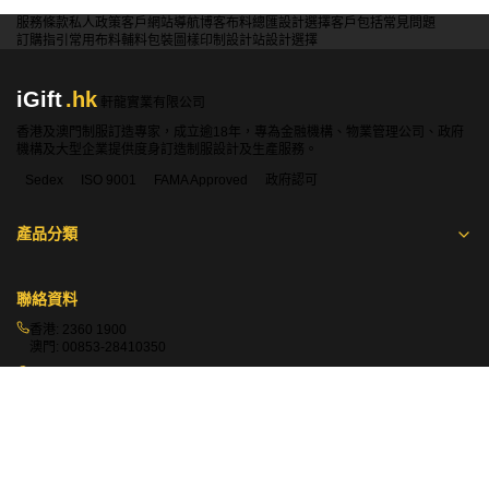
最新實施的「GB 8965.1-2020」與舊版的「GB 8965.1-
2009」有什麼關聯？
如果我們需要訂購焊接工人的防護服，iGift 的產品符合
什麼測試標準？
訂購 iGift 的阻燃工作服時，是否可以索取相關的測試報
告？
除了阻燃性能外，iGift 的阻燃服還符合哪些基本的安全
衛生要求？
服務條款
私人政策
客戶
網站導航
博客
布料總匯
設計選擇
客戶包括
常見問題
訂購指引
常用布料
輔料包裝
圖樣印制
設計站
設計選擇
iGift
.hk
軒龍實業有限公司
香港及澳門制服訂造專家，成立逾18年，專為金融機構、物業管理公司、政府
機構及大型企業提供度身訂造制服設計及生產服務。
Sedex
ISO 9001
FAMA Approved
政府認可