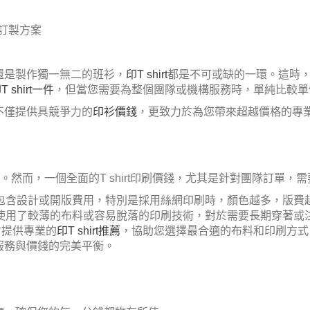
衫訂製方案
還是製作獨一無二的班衫，
印T shirt
都是不可或缺的一環。這時
T shirt一件
，但當您需要為整個團隊或機構服務時，單純比較單
們不僅提供具競爭力的
印衫價錢
，更致力於為您帶來超越價格的專
。然而，一個全面的T shirt印刷價錢，尤其是針對團隊訂單，
包含設計或開版費用，特別是採用絲網印刷時，顏色越多，版費
使用了較薄的布料或容易脫落的印刷技術，對於需要長期穿著或
會提供專業的
印T shirt推薦
，協助您選擇最合適的布料和印刷方式
服務與價錢的完美平衡。