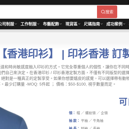
搜索
公司制服
工作制服
布藝配飾
現貨區
尺碼指南
成功案例
【香港印衫】 | 印衫香港 訂
我表達和時尚敏感度融入印衫的方式。它完全尊重個人的個性，讓你在不同
們自己來決定。在香港印衫 / 印衫香港定製方面，不僅有不同版型的選
，絕對是一種真正的定製享受。如果你想要嬉皮的感覺，可以選擇帶有動
訂購量 -MOQ: 5件起 ； 價格：$50-$100, 視乎數量而定。
可
領：
帽 ／ 螺紋領 ／ 企領
袖 款：
平袖 ／ 牛角袖
袖 長：
短袖 ／ 長袖