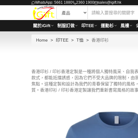
WhatsApp: 5661 1880
2360 1900
sales@igift.hk
關於iGift
制服訂做
印TEE
運動衫
風褸
Home
印TEE
T恤
香港印衫
香港印衫 / 印衫香港定製是一種將個人獨特風采、自
款式，都能抵擋誘惑，因為它們不受大品牌的限制，由我
焦點。這種定製和設計為我們的青春保留了獨特的風格
質。香港印衫 / 印衫香港定製讓我們重新書寫風格的故事。最少