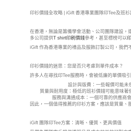
印衫價錢全攻略 | iGift 香港專業團隊印Tee及班
在香港，無論是籌備學會活動、公司團隊建設，
多公司提供
T shirt印刷價錢
參考，甚至標榜可以
印
iGift 作為香港專業的禮品及服飾訂製公司，我
印衫價錢的迷思：您是否只考慮到單件成本？
許多人在尋找印Tee服務時，會被低廉的單價吸引
設計與版費：一些報價可能未
質量與耐用度：極低的班衫價錢可能意味著
服務與溝通成本：一個可靠的供應商
因此，一個值得推薦的印衫方案，應該是質量、
iGift 團隊印Tee方案：清晰、優質、更具價值