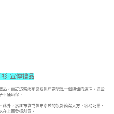
印衫·宣傳禮品
禮品，而訂造索繩布袋或帆布索袋是一個絕佳的選擇。這些
子不僅環保，
。此外，索繩布袋或帆布索袋的設計簡潔大方，容易配搭，
以在上面發揮創意，