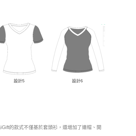
設計5
設計6
設
點
iGift
的款式不僅基於套頭衫，還增加了連帽、開