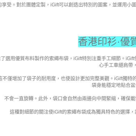
的享受。對於團體定製，
iGift
可以創造出特別的圖案，並運用小
香港印衫·優
除了選用優質布料製作的索繩布袋，
iGift
特別注重手工細節。
iGift
心手工車縫肩帶
這不僅增加了袋子的耐用度，也使設計更加完整美觀。
iGift
獨特
袋身能穩定地貼合盆
不會一直旋轉。此外，袋口會自然由兩邊向中間緊縮，確保載
這種對細節的關注使
iGift
的索繩布袋成為獨具特色的選擇，