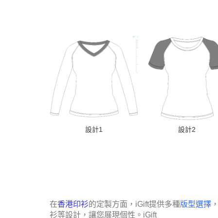
設計1
設計2
在
香港印衫
的定製方面，iGift提供多種
版型選擇
衫等設計，讓您展現個性。
iGift