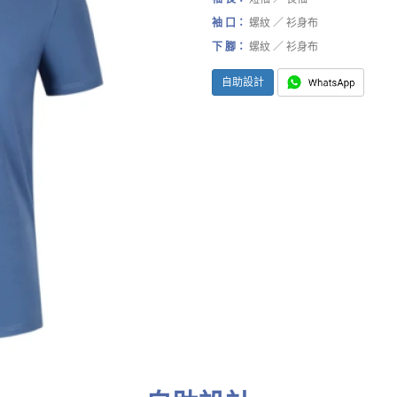
袖 口：
螺紋 ／ 衫身布
下 腳：
螺紋 ／ 衫身布
自助設計