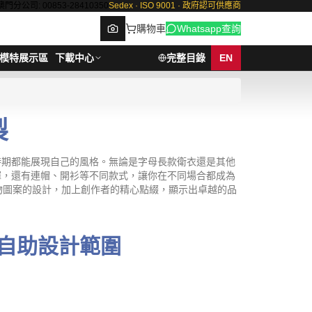
澳門分公司: 00853-28410350
Sedex · ISO 9001 · 政府認可供應商
購物車
Whatsapp查詢
模特展示區
下載中心
完整目錄
EN
製
Browse
時期都能展現自己的風格。無論是字母長款衛衣還是其他
擇，還有連帽、開衫等不同款式，讓你在不同場合都成為
物圖案的設計，加上創作者的精心點綴，顯示出卓越的品
自助設計範圍