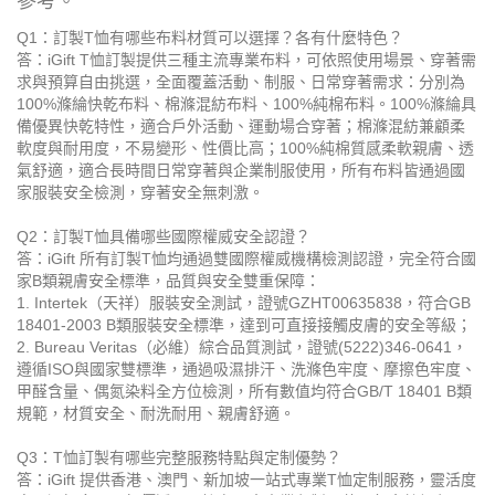
參考。
Q1：訂製T恤有哪些布料材質可以選擇？各有什麼特色？
答：iGift T恤訂製提供三種主流專業布料，可依照使用場景、穿著需
求與預算自由挑選，全面覆蓋活動、制服、日常穿著需求：分別為
100%滌綸快乾布料、棉滌混紡布料、100%純棉布料。100%滌綸具
備優異快乾特性，適合戶外活動、運動場合穿著；棉滌混紡兼顧柔
軟度與耐用度，不易變形、性價比高；100%純棉質感柔軟親膚、透
氣舒適，適合長時間日常穿著與企業制服使用，所有布料皆通過國
家服裝安全檢測，穿著安全無刺激。
Q2：訂製T恤具備哪些國際權威安全認證？
答：iGift 所有訂製T恤均通過雙國際權威機構檢測認證，完全符合國
家B類親膚安全標準，品質與安全雙重保障：
1. Intertek（天祥）服裝安全測試，證號GZHT00635838，符合GB
18401-2003 B類服裝安全標準，達到可直接接觸皮膚的安全等級；
2. Bureau Veritas（必維）綜合品質測試，證號(5222)346-0641，
遵循ISO與國家雙標準，通過吸濕排汗、洗滌色牢度、摩擦色牢度、
甲醛含量、偶氮染料全方位檢測，所有數值均符合GB/T 18401 B類
規範，材質安全、耐洗耐用、親膚舒適。
Q3：T恤訂製有哪些完整服務特點與定制優勢？
答：iGift 提供香港、澳門、新加坡一站式專業T恤定制服務，靈活度