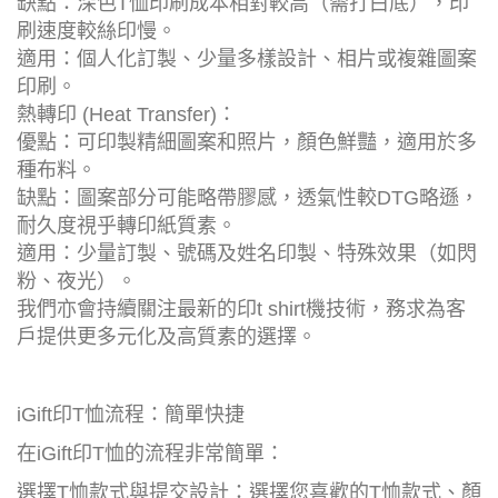
缺點：深色T恤印刷成本相對較高（需打白底），印
刷速度較絲印慢。
適用：個人化訂製、少量多樣設計、相片或複雜圖案
印刷。
熱轉印 (Heat Transfer)：
優點：可印製精細圖案和照片，顏色鮮豔，適用於多
種布料。
缺點：圖案部分可能略帶膠感，透氣性較DTG略遜，
耐久度視乎轉印紙質素。
適用：少量訂製、號碼及姓名印製、特殊效果（如閃
粉、夜光）。
我們亦會持續關注最新的印t shirt機技術，務求為客
戶提供更多元化及高質素的選擇。
iGift印T恤流程：簡單快捷
在iGift印T恤的流程非常簡單：
選擇T恤款式與提交設計：選擇您喜歡的T恤款式、顏