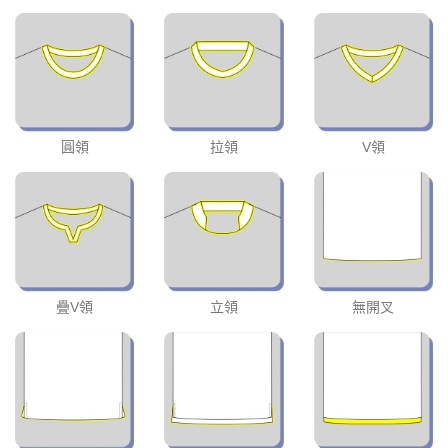
圓領
拉領
V領
疊V領
立領
無開叉