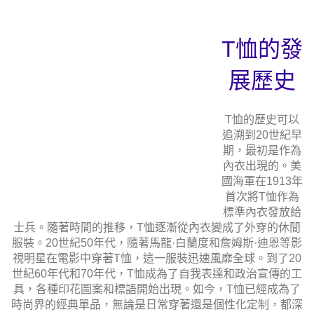
T恤的發
展歷史
T恤的歷史可以
追溯到20世紀早
期，最初是作為
內衣出現的。美
國海軍在1913年
首次將T恤作為
標準內衣發放給
士兵。隨著時間的推移，T恤逐漸從內衣變成了外穿的休閒
服裝。20世紀50年代，隨著馬龍·白蘭度和詹姆斯·迪恩等影
視明星在電影中穿著T恤，這一服裝迅速風靡全球。到了20
世紀60年代和70年代，T恤成為了自我表達和政治宣傳的工
具，各種印花圖案和標語開始出現。如今，T恤已經成為了
時尚界的經典單品，無論是日常穿著還是個性化定制，都深