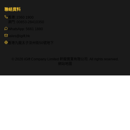
聯絡資料
香港:
2360 1900
澳門:
00853-28410350
WhatsApp:
5661 1880
sales@igift.hk
香港九龍太子汝州街50號地下
© 2026 iGift Company Limited 軒龍實業有限公司. All rights reserved.
網站地圖