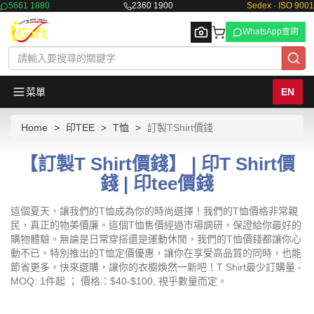
5661 1880
2360 1900
Sedex · ISO 9001
WhatsApp查詢
菜單
EN
Home
印TEE
T恤
訂製TShirt價錢
Browse
【訂製T Shirt價錢】 | 印T Shirt價
錢 | 印tee價錢
這個夏天，讓我們的T恤成為你的時尚選擇！我們的T恤價格非常親
民，真正的物美價廉。這個T恤售價經過市場調研，保證給你最好的
購物體驗。無論是日常穿搭還是運動休閒，我們的T恤價錢都讓你心
動不已。特別推出的T恤定價優惠，讓你在享受高品質的同時，也能
節省更多。快來選購，讓你的衣櫥煥然一新吧！T Shirt最少訂購量 -
MOQ: 1件起 ； 價格：$40-$100, 視乎數量而定。