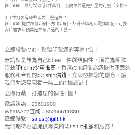
答：iGift T恤訂製最低1件起訂，無論單件還是批量均可靈活安排。
3. T恤訂製有哪些印製工藝選擇？
答：iGift 提供絲網印刷、數碼印刷、熱升華印刷及電腦繡花，可按
客戶需求及預算選擇最合適的工藝。
立即聯繫iGift，輕鬆印製您的專屬T恤！
無論您是想為自己印tee一件展現個性，還是為團隊
活動
印t shirt少量推薦
，香港iGift都能為您提供滿意的
服務和合理的
印t shirt價錢
。立即發揮您的創意，讓
我們助您實現獨一無二的T恤設計！
立即行動，打造您的個性T恤！
電話諮詢：23601900
WhatsApp查詢：85256611880
電郵聯繫：
sales@igift.hk
我們期待為您提供專業的
印t shirt推薦
和服務！