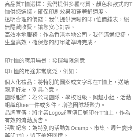
高品質T恤選擇：我們提供多種材質、顏色和款式的T
恤供您選擇，確保印刷效果和穿著舒適度。
透明合理的價錢：我們提供清晰的印T恤價錢表，絕
無隱藏收費，讓您安心訂製。
高效本地服務：作為香港本地公司，我們溝通便捷，
生產高效，確保您的訂單能準時完成。
印T恤的應用場景：發揮無限創意
印T恤的用途非常廣泛，例如：
個人化禮品：將特別的圖案或文字印在T恤上，送給
親朋好友，別具心意。
團隊服飾：為公司團隊、學校班級、興趣小組、活動
組織印tee一件或多件，增強團隊凝聚力。
品牌宣傳：將企業Logo或宣傳口號印在T恤上，作為
有效的流動廣告。
活動紀念：為特別的活動如Ocamp、市集、週年慶典
等印T恤，留下美好回憶。