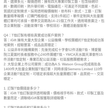
高、選擇多元、報價透明：擁有四大專業印製工藝，包含絲網印
刷、數碼印刷、熱升華印刷、電腦繡花，可滿足不同圖案、色彩、
質感的定制需求。採用透明報價機制，依布料、款式、工藝、訂製
數量精準報價。訂購門檻極低，支持1件起訂，單件定制與大批量團
體訂單均可承接。標準交貨期為14–21個工作天，適用場景廣泛，包
含企業制服、活動宣傳T恤、學校班衫、團體活動服裝等。
Q4：T恤訂製有哪些真實成功客戶案例？
答：iGift 擁有大量大型企業、公益機構、學校團體的T恤定制成功落
地案例，經驗豐富、成品品質穩定：
1. 公益非牟利機構案例：先後完成紅十字會52件活動T恤、博愛醫
院江夏圍村長者服務中心240件團體T恤、YMCA天水圍天澤會所15
件活動T恤定制，專業匹配公益活動、社區服務團體需求；
2. 大型企業上市公司案例：成功為A.S. Watson Group完成兩批各
1400件大批量企業制服T恤訂單，同時承接Siemens Limited 110件
企業活動T恤定制，可穩定承接超大批量團體訂單，品質統一、交貨
穩定。
1. 訂製T恤價錢是多少？
答：iGift T恤訂製提供透明報價，價格視乎布料、款式、印製工藝及
數量而定，請聯絡iGift客服獲取詳細報價。
2. 訂製T恤最低起訂量是多少？