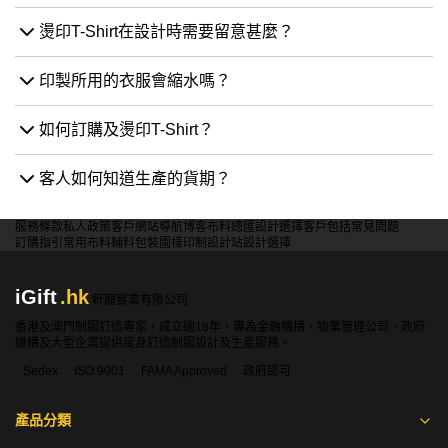
燙印T-Shirt在設計時需要留意甚麼？
印製所用的衣服會縮水嗎？
如何訂購及燙印T-Shirt？
客人如何知道生產的貨期？
服務條款
私人政策
客戶
網站導航
博客
布料總匯
設計選擇
客戶包括
常見問題
訂購指引
常用布料
輔料包裝
圖樣印制
設計站
設計選擇
iGift
.hk
軒龍實業有限公司
香港及澳門制服訂造專家，成立逾18年，專為金融機構、物業管理公司、政府
機構及大型企業提供度身訂造制服設計及生產服務。
Sedex
ISO 9001
FAMA Approved
政府認可
產品分類