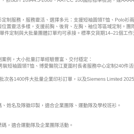
7，依GB/T 20944.3-2008、AATCC 100國際標準檢測，
業印衫定制服務，服務靈活、選擇多元：支援短袖圓領T恤、Polo
製位置靈活多樣，支援前胸、後背、左胸、袖位等區域定制。團
單件定制與大批量團體訂單均可承接。標準交貨期14–21個工
地定制案例，大小批量訂單經驗豐富、交付穩定：
件男裝短袖圓領T恤、博愛醫院江夏圍村長者服務中心定制240件活
oup多批次各1400件大批量企業印衫訂單，以及Siemens Limite
援號碼、姓名及隊徽印製，適合企業團隊、運動隊及學校班衫。
名及號碼，適合運動隊及企業團隊活動。