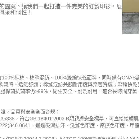
的圖案。
讓我們一起打造一件完美的訂製印衫，展
風采和個性！
包含100%純棉、棉滌混紡、100%滌綸快乾面料，同時備有CNA
料柔軟親膚、透氣舒適；棉滌混紡兼顧耐用度與穿著質感；滌綸快
大腸桿菌抗菌率仍≥99%，衛生安全、耐洗耐用，適合長時間穿著
測認證，品質與安全全面合规：
0635838，符合GB 18401-2003 B類親膚安全標準，可直接接觸
，證號(5222)346-0641，通過吸濕排汗、洗滌色牢度、摩擦色牢