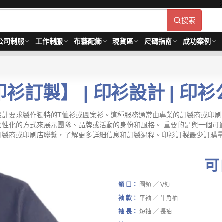
搜索
公司制服
工作制服
布藝配飾
現貨區
尺碼指南
成功案例
衫訂製】 | 印衫設計 | 印
計要求製作獨特的T恤衫或圖案衫。這種服務通常由專業的訂製商或印刷
個性化的方式來展示團隊、品牌或活動的身份和風格。 重要的是與一個可
或印刷店聯繫，了解更多詳細信息和訂製過程。印衫訂製最少訂購量 -MOQ: 
可
領 口：
圖領 ／ V領
袖 款：
平袖 ／ 牛角袖
袖 長：
短袖 ／ 長袖