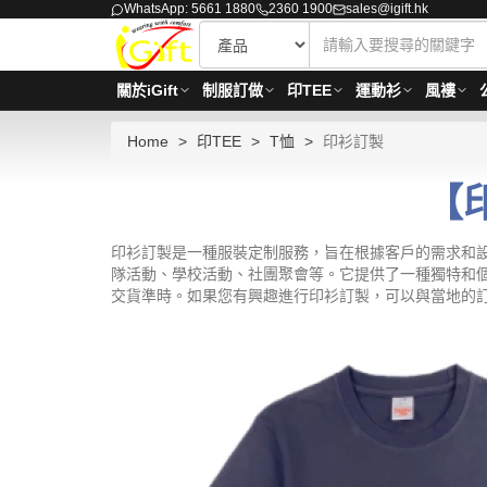
WhatsApp: 5661 1880
2360 1900
sales@igift.hk
關於iGift
制服訂做
印TEE
運動衫
風褸
Home
印TEE
T恤
印衫訂製
【印
印衫訂製是一種服裝定制服務，旨在根據客戶的需求和設
隊活動、學校活動、社團聚會等。它提供了一種獨特和
交貨準時。如果您有興趣進行印衫訂製，可以與當地的訂製商