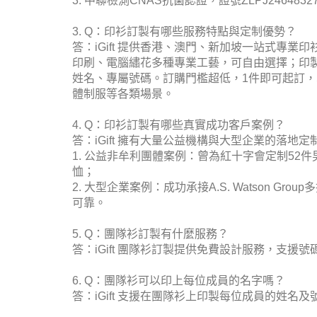
3. 中聯檢測CNAS抗菌認證，證號ZLPJ2464832
3. Q：印衫訂製有哪些服務特點與定制優勢？
答：iGift 提供香港、澳門、新加坡一站式專
印刷、電腦繡花多種專業工藝，可自由選擇；印
姓名、專屬號碼。訂購門檻超低，1件即可起訂，
體制服等各類場景。
4. Q：印衫訂製有哪些真實成功客戶案例？
答：iGift 擁有大量公益機構與大型企業的落
1. 公益非牟利團體案例：曾為紅十字會定制52
恤；
2. 大型企業案例：成功承接A.S. Watson Gr
可靠。
5. Q：團隊衫訂製有什麼服務？
答：iGift 團隊衫訂製提供免費設計服務，支
6. Q：團隊衫可以印上每位成員的名字嗎？
答：iGift 支援在團隊衫上印製每位成員的姓