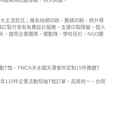
達AAAAA級高規抗菌等級，持久抑菌。
衫兩大主流款式；擁有絲網印刷、數碼印刷、熱升華
隊訂製可享有免費設計服務，支援印製隊徽、個人
作天，適用企業團隊、運動隊、學校班衫、NGO團
動T恤、YMCA天水圍天澤會所定制15件團體T
d 2025年110件企業活動短袖T恤訂單，品質統一、合规