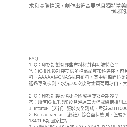
求和實際情況，創作出符合要求且獨特精美
現您的
FAQ
1. Q：印衫訂製有哪些布料材質與功能特色？
答：iGift 印衫訂製提供多種高品質布料選擇，
料、AAAAA級CNAS抗菌布料。其中純棉面
通過專業檢測，水洗100次後對金黃葡萄球菌、
2. Q：印衫訂製具備哪些國際權威安全認證？
答：所有iGift訂製印衫皆通過三大權威機構檢
1. Intertek（天祥）服裝安全測試，證號GZHT0
2. Bureau Veritas（必維）綜合面料檢測
18401 B類國家標準；