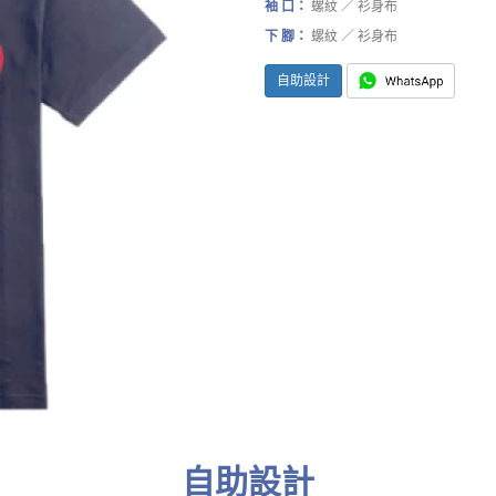
袖 口：
螺紋 ／ 衫身布
下 腳：
螺紋 ／ 衫身布
自助設計
自助設計