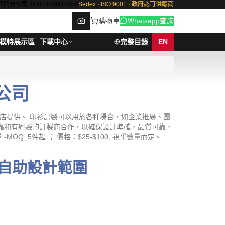
澳門分公司: 00853-28410350
Sedex · ISO 9001 · 政府認可供應商
購物車
Whatsapp查詢
模特展示區
下載中心
完整目錄
EN
衫公司
Browse
店提供。 印衫訂製可以用於各種場合，如企業推廣、團
靠和有經驗的訂製商合作，以確保設計準確、品質可靠、
5件起 ； 價格：$25-$100, 視乎數量而定。
自助設計範圍