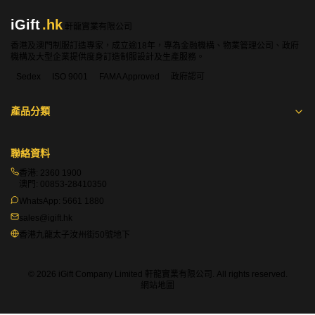
iGift
.hk
軒龍實業有限公司
香港及澳門制服訂造專家，成立逾18年，專為金融機構、物業管理公司、政府
機構及大型企業提供度身訂造制服設計及生產服務。
Sedex
ISO 9001
FAMA Approved
政府認可
產品分類
聯絡資料
香港:
2360 1900
澳門:
00853-28410350
WhatsApp:
5661 1880
sales@igift.hk
香港九龍太子汝州街50號地下
© 2026 iGift Company Limited 軒龍實業有限公司. All rights reserved.
網站地圖