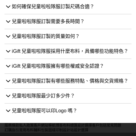
如何確保兒童啦啦隊服訂製尺碼合適？
兒童啦啦隊服訂製需要多長時間？
兒童啦啦隊服訂製的質量如何？
iGift 兒童啦啦隊服採用什麼布料，具備哪些功能特色？
iGift 兒童啦啦隊服擁有哪些權威安全認證？
兒童啦啦隊服訂製有哪些服務特點、價格與交貨規格？
兒童啦啦隊服最少訂多少件？
兒童啦啦隊服可以印Logo 嗎？
服務條款
私人政策
客戶
網站導航
博客
布料總匯
設計選擇
客戶包括
常見問題
訂購指引
常用布料
輔料包裝
圖樣印制
設計站
設計選擇