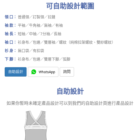
可自助設計範圍
領 口：
普通領／訂製領／拉鏈
袖 款：
平袖／牛角袖／無袖／有袖
袖 長：
短袖／中袖／7分袖／長袖
袖 口：
衫身布／包邊／雙層袖／螺紋（純棉拉架螺紋、雙紗螺紋）
衫 身：
無口袋／有扣袋
下 腳：
衫身布／包邊／雙層下腳／弧腳
自助設計
詢問
自助設計
如果你暫時未確定產品設計可以到我們的自助設計頁進行產品設計