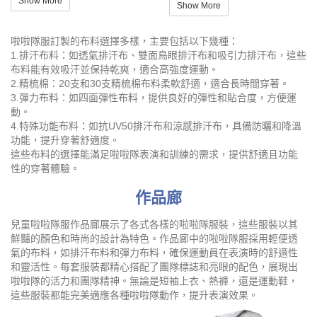
Show More
Show More
啦啦隊服訂製的布料選擇多樣，主要包括以下幾種：
1.排汗布料：如透氣排汗布、雙面鳥眼排汗布和吸引力排汗布，這些
布料能有效吸汗並保持乾爽，適合高強度運動。
2.精梳棉：20支和30支精梳棉布料柔軟舒適，適合長時間穿著。
3.彈力布料：如四面彈性布料，提供良好的彈性和貼合度，方便運
動。
4.特殊功能布料：如抗UV50排汗布和涼感排汗布，具備防曬和降溫
功能，提升穿著舒適度。
這些布料的選擇能滿足啦啦隊表演和訓練的需求，提供舒適且功能
性的穿著體驗。
作品廊
兒童啦啦隊服作品廊展示了各式各樣的啦啦隊服裝，這些服裝以其
鮮豔的顏色和時尚的設計為特色。作品廊中的啦啦隊服採用輕便透
氣的布料，如排汗布料和彈力布料，確保運動員在表演時的舒適性
和靈活性。每套服裝都精心搭配了團隊標誌和亮眼的配色，展現出
啦啦隊的活力和團隊精神。無論是短袖上衣、熱褲，還是運動鞋，
這些服裝都能完美適應各種啦啦隊動作，提升表演效果。