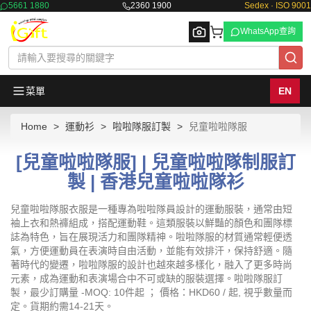
5661 1880
2360 1900
Sedex · ISO 9001
WhatsApp查詢
菜單
EN
Home
運動衫
啦啦隊服訂製
兒童啦啦隊服
Browse
[兒童啦啦隊服] | 兒童啦啦隊制服訂
製 | 香港兒童啦啦隊衫
兒童啦啦隊服衣服是一種專為啦啦隊員設計的運動服裝，通常由短
袖上衣和熱褲組成，搭配運動鞋。這類服裝以鮮豔的顏色和團隊標
誌為特色，旨在展現活力和團隊精神。啦啦隊服的材質通常輕便透
氣，方便運動員在表演時自由活動，並能有效排汗，保持舒適。隨
著時代的變遷，啦啦隊服的設計也越來越多樣化，融入了更多時尚
元素，成為運動和表演場合中不可或缺的服裝選擇。啦啦隊服訂
製，最少訂購量 -MOQ: 10件起 ； 價格：HKD60 / 起, 視乎數量而
定。貨期約需14-21天。